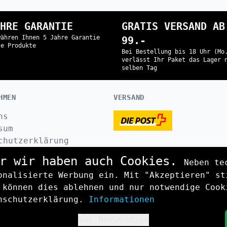
HRE GARANTIE
GRATIS VERSAND AB
währen Ihnen 5 Jahre Garantie
99.-
le Produkte
Bei Bestellung bis 18 Uhr (Mo
verlässt Ihr Paket das Lager 
selben Tag
HMEN
VERSAND
ns
sum
chutzerklärung
t
r wir haben auch Cookies.
Neben te
onalisierte Werbung ein. Mit "Akzeptieren" st
 können dies ablehnen und nur notwendige Cook
nschutzerklärung.
Informationen
Nur Notwendige