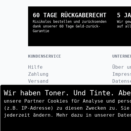
60 TAGE RÜCKGABERECHT
5 JA
Risikolos bestellen und zurücksenden
Wir ge
dank unserer 60 Tage Geld-zurück-
auf al
Garantie
KUNDENSERVICE
UNTERNE
Hilfe
Über u
Zahlung
Impres
Versand
Datens
Retoure
Kontak
Wir haben Toner. Und Tinte. Abe
Erstattung
AGB
unsere Partner Cookies für Analyse und pers
FAQ
(z.B. IP-Adresse) zu diesen Zwecken zu. Sie
jederzeit ändern. Mehr dazu in unserer Date