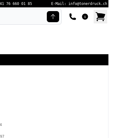
41 76 660 01 85
E-Mail: info@tonerdruck.ch
4
97