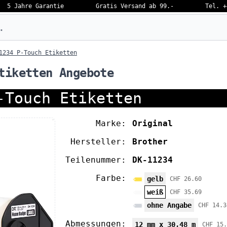
5 Jahre Garantie
Gratis Versand ab 99.-
Tel. +
eben…
1234 P-Touch Etiketten
tiketten Angebote
-Touch Etiketten
Marke:
Original
Hersteller:
Brother
Teilenummer:
DK-11234
Farbe:
gelb
CHF 26.60
weiß
CHF 35.69
ohne Angabe
CHF 14.3
Abmessungen:
12 mm x 30,48 m
CHF 15.