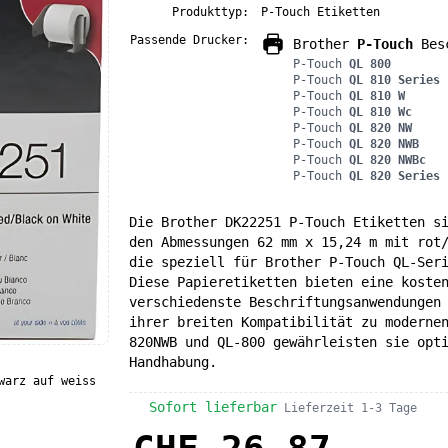
Produkttyp:
P-Touch Etiketten
Passende Drucker:
Brother
P-Touch
Besc
P-Touch
QL 800
P-Touch
QL 810 Series
P-Touch
QL 810 W
P-Touch
QL 810 Wc
P-Touch
QL 820 NW
P-Touch
QL 820 NWB
P-Touch
QL 820 NWBc
P-Touch
QL 820 Series
Die Brother DK22251 P-Touch Etiketten s
den Abmessungen 62 mm x 15,24 m mit rot
die speziell für Brother P-Touch QL-Ser
Diese Papieretiketten bieten eine koste
verschiedenste Beschriftungsanwendungen
ihrer breiten Kompatibilität zu moderne
820NWB und QL-800 gewährleisten sie opt
Handhabung.
warz auf weiss
Sofort lieferbar
Lieferzeit 1-3 Tage