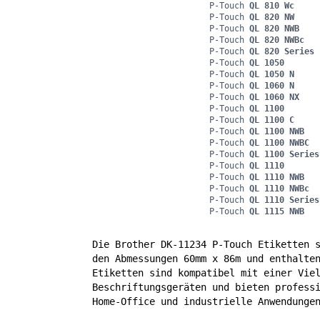
P-Touch
QL 810 Wc
P-Touch
QL 820 NW
P-Touch
QL 820 NWB
P-Touch
QL 820 NWBc
P-Touch
QL 820 Series
P-Touch
QL 1050
P-Touch
QL 1050 N
P-Touch
QL 1060 N
P-Touch
QL 1060 NX
P-Touch
QL 1100
P-Touch
QL 1100 C
P-Touch
QL 1100 NWB
P-Touch
QL 1100 NWBC
P-Touch
QL 1100 Series
P-Touch
QL 1110
P-Touch
QL 1110 NWB
P-Touch
QL 1110 NWBc
P-Touch
QL 1110 Series
P-Touch
QL 1115 NWB
Die Brother DK-11234 P-Touch Etiketten 
den Abmessungen 60mm x 86m und enthalte
Etiketten sind kompatibel mit einer Vie
Beschriftungsgeräten und bieten profess
Home-Office und industrielle Anwendunge