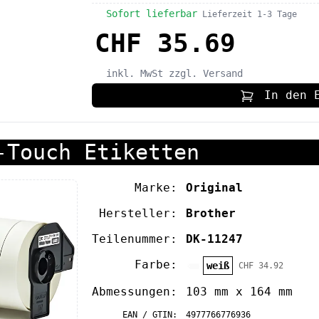
Sofort lieferbar
Lieferzeit 1-3 Tage
CHF 35.69
inkl. MwSt
zzgl. Versand
In den 
-Touch Etiketten
Marke:
Original
Hersteller:
Brother
Teilenummer:
DK-11247
Farbe:
weiß
CHF 34.92
Abmessungen:
103 mm x 164 mm
EAN / GTIN:
4977766776936