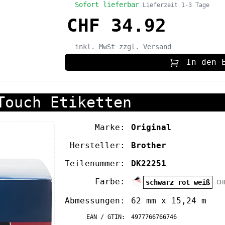
Sofort lieferbar
Lieferzeit 1-3 Tage
CHF 34.92
inkl. MwSt
zzgl. Versand
In den 
Touch Etiketten
Marke:
Original
Hersteller:
Brother
Teilenummer:
DK22251
Farbe:
schwarz rot weiß
CH
Abmessungen:
62 mm x 15,24 m
EAN / GTIN:
4977766766746