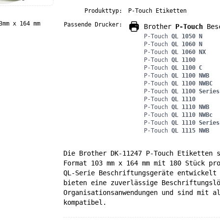
Produkttyp:
P-Touch Etiketten
3mm x 164 mm
Passende Drucker:
Brother
P-Touch
Besc
P-Touch
QL 1050 N
P-Touch
QL 1060 N
P-Touch
QL 1060 NX
P-Touch
QL 1100
P-Touch
QL 1100 C
P-Touch
QL 1100 NWB
P-Touch
QL 1100 NWBC
P-Touch
QL 1100 Series
P-Touch
QL 1110
P-Touch
QL 1110 NWB
P-Touch
QL 1110 NWBc
P-Touch
QL 1110 Series
P-Touch
QL 1115 NWB
Die Brother DK-11247 P-Touch Etiketten 
Format 103 mm x 164 mm mit 180 Stück pr
QL-Serie Beschriftungsgeräte entwickelt
bieten eine zuverlässige Beschriftungsl
Organisationsanwendungen und sind mit a
kompatibel.