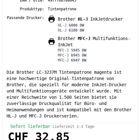
EAN / GTIN:
4977766788045
Produkttyp:
Tintenpatrone
Passende Drucker:
Brother
HL-J
InkJetdrucker
HL-J
6000 DW
HL-J
6100 DW
Brother
MFC-J
Multifunktions-
InkJet
MFC-J
5945 DW
MFC-J
6945 DW
MFC-J
6947 DW
Die Brother LC-3237M Tintenpatrone magenta ist
eine hochwertige Original-Tintenpatrone von
Brother, die speziell für moderne InkJet-Drucker
und Multifunktionsgeräte entwickelt wurde. Mit
einer Reichweite von 1.500 Seiten bietet sie
zuverlässige Druckqualität für Büro- und
Heimanwendungen und ist kompatibel mit den Brother
HL-J und MFC-J Druckerserien.
Sofort lieferbar
Lieferzeit 1-3 Tage
CHF 32.85