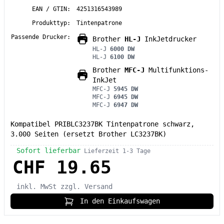
EAN / GTIN:
4251316543989
Produkttyp:
Tintenpatrone
Passende Drucker:
Brother
HL-J
InkJetdrucker
HL-J
6000 DW
HL-J
6100 DW
Brother
MFC-J
Multifunktions-
InkJet
MFC-J
5945 DW
MFC-J
6945 DW
MFC-J
6947 DW
Kompatibel PRIBLC3237BK Tintenpatrone schwarz,
3.000 Seiten (ersetzt Brother LC3237BK)
Sofort lieferbar
Lieferzeit 1-3 Tage
CHF 19.65
inkl. MwSt
zzgl. Versand
In den Einkaufswagen