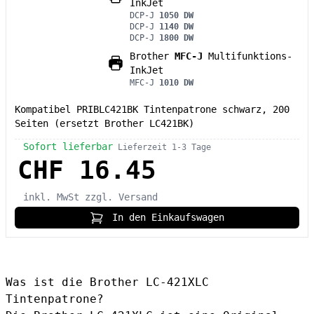
InkJet
DCP-J
1050 DW
DCP-J
1140 DW
DCP-J
1800 DW
Brother
MFC-J
Multifunktions-
InkJet
MFC-J
1010 DW
Kompatibel PRIBLC421BK Tintenpatrone schwarz, 200
Seiten (ersetzt Brother LC421BK)
Sofort lieferbar
Lieferzeit 1-3 Tage
CHF 16.45
inkl. MwSt
zzgl. Versand
In den Einkaufswagen
Was ist die Brother LC-421XLC
Tintenpatrone?