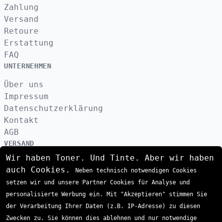
Zahlung
Versand
Retoure
Erstattung
FAQ
UNTERNEHMEN
Über uns
Impressum
Datenschutzerklärung
Kontakt
AGB
VERSAND
Wir haben Toner. Und Tinte. Aber wir haben
auch Cookies.
Neben technisch notwendigen Cookies
ZAHLUNGSARTEN
setzen wir und unsere Partner Cookies für Analyse und
personalisierte Werbung ein. Mit "Akzeptieren" stimmen Sie
der Verarbeitung Ihrer Daten (z.B. IP-Adresse) zu diesen
Zwecken zu. Sie können dies ablehnen und nur notwendige