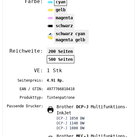
Farbe:
cyan
gelb
magenta
schwarz
schwarz cyan
magenta gelb
Reichweite:
200 Seiten
500 Seiten
VE:
1 Stk
Seitenpreis:
4.91 Rp.
EAN / GTIN:
4977766810418
Produkttyp:
Tintenpatrone
Passende Drucker:
Brother
DCP-J
Multifunktions-
InkJet
DCP-J
1050 DW
DCP-J
1140 DW
DCP-J
1800 DW
Brother
MFC-J
Multifunktions-