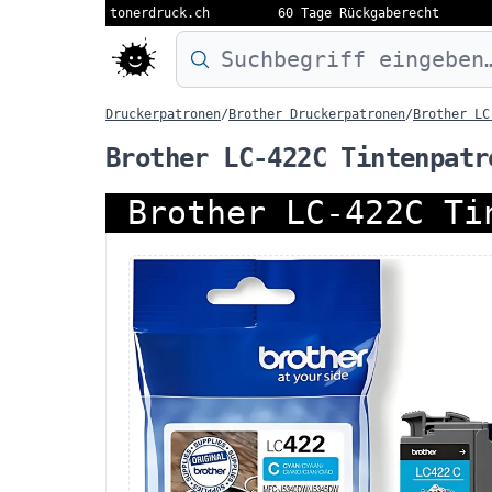
tonerdruck.ch
60 Tage Rückgaberecht
Druckermodell oder Produktnamen eing
Druckerpatronen
/
Brother Druckerpatronen
/
Brother LC
Brother LC-422C Tintenpatr
Brother LC-422C Ti