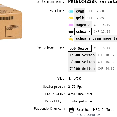
Teilenummer:
PRIBLC422BK
(erset
Farbe:
cyan
CHF 17.80
gelb
CHF 17.85
magenta
CHF 15.19
schwarz
CHF 15.19
schwarz cyan magent
Reichweite:
550 Seiten
CHF 15.19
1’500 Seiten
CHF 18.17
3’000 Seiten
CHF 15.19
7’500 Seiten
CHF 44.36
VE:
1 Stk
Seitenpreis:
2.76 Rp.
EAN / GTIN:
4251316578509
Produkttyp:
Tintenpatrone
Passende Drucker:
Brother
MFC-J
Multif
MFC-J
5340 DW