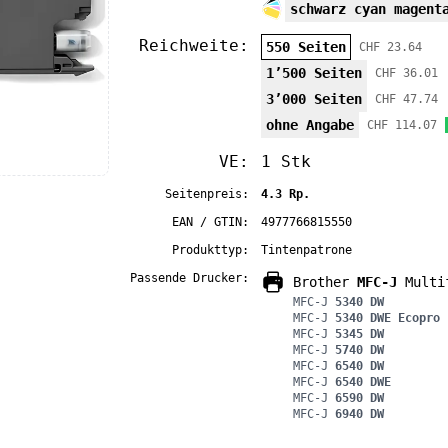
schwarz cyan magent
Reichweite:
550 Seiten
CHF 23.64
1’500 Seiten
CHF 36.01
3’000 Seiten
CHF 47.74
ohne Angabe
CHF 114.07
VE:
1 Stk
Seitenpreis:
4.3 Rp.
EAN / GTIN:
4977766815550
Produkttyp:
Tintenpatrone
Passende Drucker:
Brother
MFC-J
Multif
MFC-J
5340 DW
MFC-J
5340 DWE Ecopro
MFC-J
5345 DW
MFC-J
5740 DW
MFC-J
6540 DW
MFC-J
6540 DWE
MFC-J
6590 DW
MFC-J
6940 DW