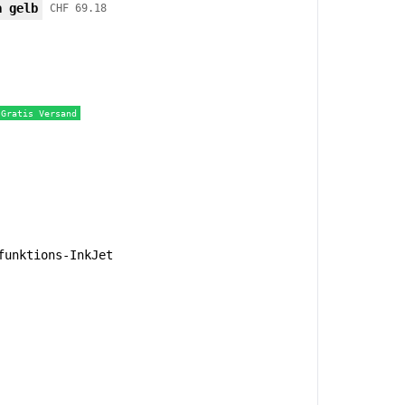
a gelb
CHF 69.18
Gratis Versand
unktions-InkJet