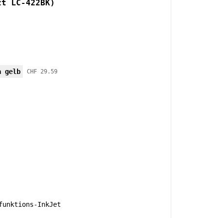
zt LC-422BK)
a gelb
CHF 29.59
unktions-InkJet