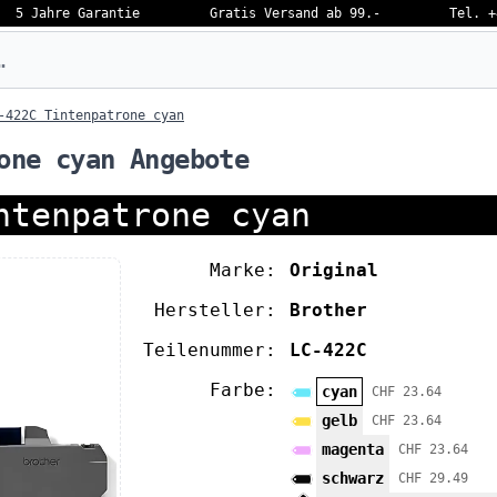
5 Jahre Garantie
Gratis Versand ab 99.-
Tel. +
eben…
-422C Tintenpatrone cyan
one cyan Angebote
ntenpatrone cyan
Marke:
Original
Hersteller:
Brother
Teilenummer:
LC-422C
Farbe:
cyan
CHF 23.64
gelb
CHF 23.64
magenta
CHF 23.64
schwarz
CHF 29.49