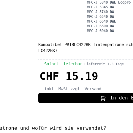
MFC-J
5340 DWE Ecopro
MFC-J
5345 DW
MFC-J
5740 DW
MFC-J
6540 DW
MFC-J
6540 DWE
MFC-J
6590 DW
MFC-J
6940 DW
Kompatibel PRIBLC422BK Tintenpatrone sc
LC422BK)
Sofort lieferbar
Lieferzeit 1-3 Tage
CHF 15.19
inkl. MwSt
zzgl. Versand
In den 
atrone und wofür wird sie verwendet?