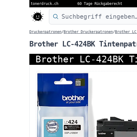
tonerdruck.ch
60 Tage Rückgaberecht
Druckermodell oder Produktnamen eing
Druckerpatronen
/
Brother Druckerpatronen
/
Brother LC
Brother LC-424BK Tintenpat
Brother LC-424BK T