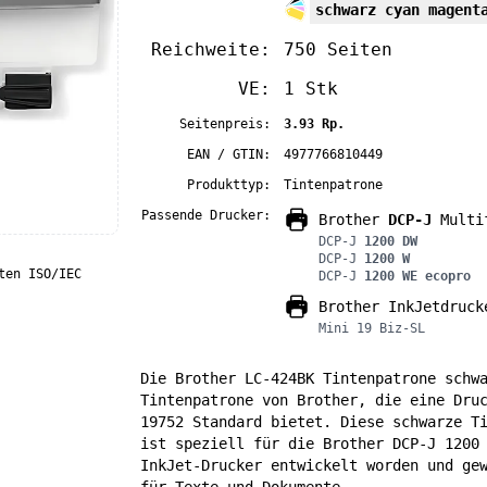
schwarz cyan magent
Reichweite:
750 Seiten
VE:
1 Stk
Seitenpreis:
3.93 Rp.
EAN / GTIN:
4977766810449
Produkttyp:
Tintenpatrone
Passende Drucker:
Brother
DCP-J
Multif
DCP-J
1200 DW
DCP-J
1200 W
ten ISO/IEC
DCP-J
1200 WE ecopro
Brother InkJetdruck
Mini 19 Biz-SL
Die Brother LC-424BK Tintenpatrone schw
Tintenpatrone von Brother, die eine Dru
19752 Standard bietet. Diese schwarze T
ist speziell für die Brother DCP-J 1200
InkJet-Drucker entwickelt worden und ge