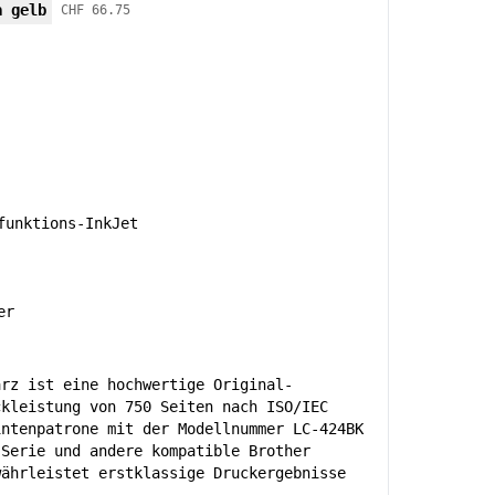
a gelb
CHF 66.75
unktions-InkJet
er
arz ist eine hochwertige Original-
ckleistung von 750 Seiten nach ISO/IEC
intenpatrone mit der Modellnummer LC-424BK
 Serie und andere kompatible Brother
währleistet erstklassige Druckergebnisse