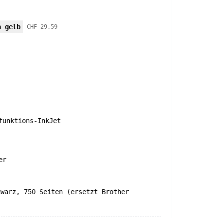
a gelb
CHF 29.59
unktions-InkJet
er
hwarz, 750 Seiten (ersetzt Brother