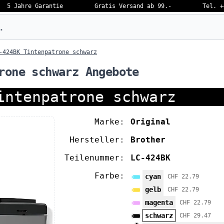
5 Jahre Garantie
Gratis Versand ab 99.-
Tel. +
eben…
-424BK Tintenpatrone schwarz
rone schwarz Angebote
intenpatrone schwarz
Marke:
Original
Hersteller:
Brother
Teilenummer:
LC-424BK
Farbe:
cyan
CHF 22.79
gelb
CHF 22.79
magenta
CHF 22.79
schwarz
CHF 29.47