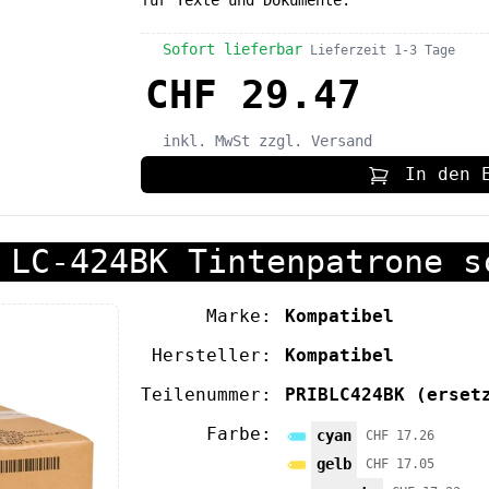
für Texte und Dokumente.
Sofort lieferbar
Lieferzeit 1-3 Tage
CHF 29.47
inkl. MwSt
zzgl. Versand
In den 
 LC-424BK Tintenpatrone s
Marke:
Kompatibel
Hersteller:
Kompatibel
Teilenummer:
PRIBLC424BK
(erset
Farbe:
cyan
CHF 17.26
gelb
CHF 17.05