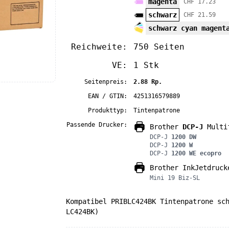
magenta
CHF 17.23
schwarz
CHF 21.59
schwarz cyan magent
Reichweite:
750 Seiten
VE:
1 Stk
Seitenpreis:
2.88 Rp.
EAN / GTIN:
4251316579889
Produkttyp:
Tintenpatrone
Passende Drucker:
Brother
DCP-J
Multif
DCP-J
1200 DW
DCP-J
1200 W
DCP-J
1200 WE ecopro
Brother InkJetdruck
Mini 19 Biz-SL
Kompatibel PRIBLC424BK Tintenpatrone sc
LC424BK)