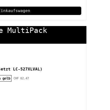
Einkaufswagen
e MultiPack
setzt LC-527XLVAL)
a gelb
CHF 62.47