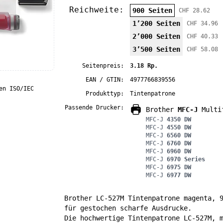
Reichweite:
900 Seiten
CHF 28.62
1’200 Seiten
CHF 34.96
2’000 Seiten
CHF 40.33
3’500 Seiten
CHF 58.08
Seitenpreis:
3.18 Rp.
EAN / GTIN:
4977766839556
en ISO/IEC
Produkttyp:
Tintenpatrone
Passende Drucker:
Brother
MFC-J
Multif
MFC-J
4350 DW
MFC-J
4550 DW
MFC-J
6560 DW
MFC-J
6760 DW
MFC-J
6960 DW
MFC-J
6970 Series
MFC-J
6975 DW
MFC-J
6977 DW
Brother LC-527M Tintenpatrone magenta, 
für gestochen scharfe Ausdrucke.
Die hochwertige Tintenpatrone LC-527M, 