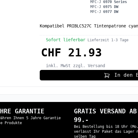
MFC-J
6970 Series
MFC-J
6975 DW
MFC-J
6977 DW
Kompatibel PRIBLC527C Tintenpatrone cya
Sofort lieferbar
Lieferzeit 1-3 Tage
CHF 21.93
inkl. MwSt
zzgl. Versand
In den 
HRE GARANTIE
GRATIS VERSAND AB
währen Ihnen 5 Jahre Garantie
99.-
le Produkte
Bei Bestellung bis 18 Uhr (Mo
verlässt Ihr Paket das Lager 
selben Tag