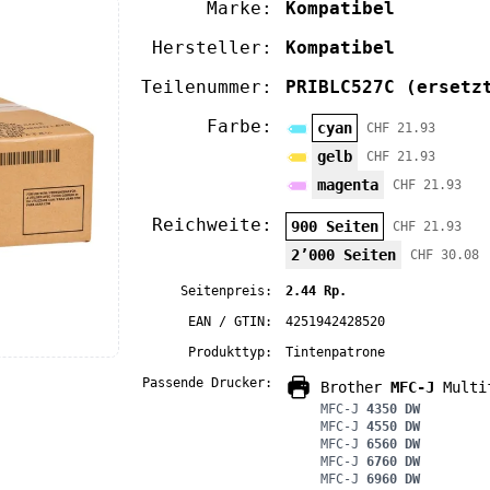
Marke:
Kompatibel
Hersteller:
Kompatibel
Teilenummer:
PRIBLC527C
(ersetz
Farbe:
cyan
CHF 21.93
gelb
CHF 21.93
magenta
CHF 21.93
Reichweite:
900 Seiten
CHF 21.93
2’000 Seiten
CHF 30.08
Seitenpreis:
2.44 Rp.
EAN / GTIN:
4251942428520
Produkttyp:
Tintenpatrone
Passende Drucker:
Brother
MFC-J
Multif
MFC-J
4350 DW
MFC-J
4550 DW
MFC-J
6560 DW
MFC-J
6760 DW
MFC-J
6960 DW