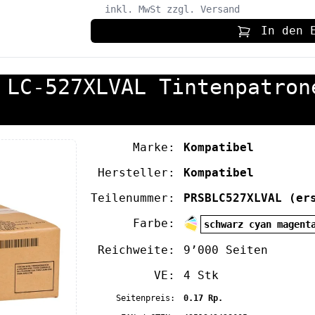
inkl. MwSt
zzgl. Versand
In den 
 LC-527XLVAL Tintenpatron
Marke:
Kompatibel
Hersteller:
Kompatibel
Teilenummer:
PRSBLC527XLVAL
(er
Farbe:
schwarz cyan magent
Reichweite:
9’000 Seiten
VE:
4 Stk
Seitenpreis:
0.17 Rp.