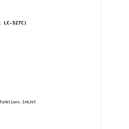
t LC-527C)
unktions-InkJet