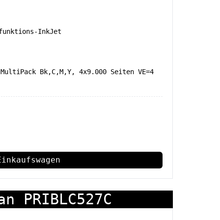
unktions-InkJet
 MultiPack Bk,C,M,Y, 4x9.000 Seiten VE=4
Einkaufswagen
an PRIBLC527C