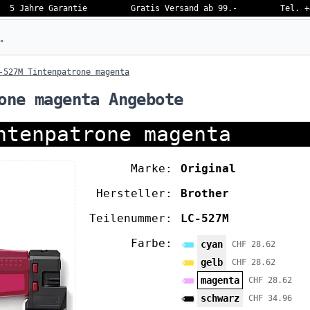
5 Jahre Garantie
Gratis Versand ab 99.-
Tel. +
eben…
-527M Tintenpatrone magenta
one magenta Angebote
ntenpatrone magenta
Marke:
Original
Hersteller:
Brother
Teilenummer:
LC-527M
Farbe:
cyan
CHF 28.62
gelb
CHF 28.62
magenta
CHF 28.62
schwarz
CHF 34.96