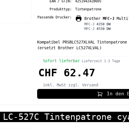
EAN / GTIN:
4251942428605
Produkttyp:
Tintenpatrone
Passende Drucker:
Brother
MFC-J
Multif
MFC-J
4350 DW
MFC-J
4550 DW
Kompatibel PRSBLC527XLVAL Tintenpatrone
(ersetzt Brother LC527XLVAL)
Sofort lieferbar
Lieferzeit 1-3 Tage
CHF 62.47
inkl. MwSt
zzgl. Versand
In den 
 LC-527C Tintenpatrone cy