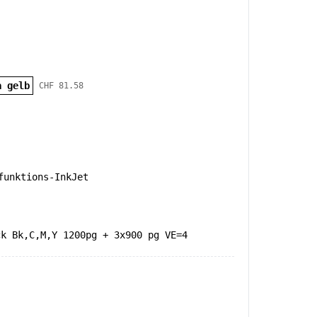
a gelb
CHF 81.58
unktions-InkJet
ck Bk,C,M,Y 1200pg + 3x900 pg VE=4