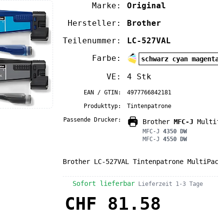
Marke:
Original
Hersteller:
Brother
Teilenummer:
LC-527VAL
Farbe:
schwarz cyan magent
VE:
4 Stk
EAN / GTIN:
4977766842181
Produkttyp:
Tintenpatrone
Passende Drucker:
Brother
MFC-J
Multif
MFC-J
4350 DW
MFC-J
4550 DW
Brother LC-527VAL Tintenpatrone MultiPa
Sofort lieferbar
Lieferzeit 1-3 Tage
CHF 81.58