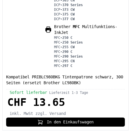
DCP
-365 CN
DCP
-370 Series
DCP
-373 CW
DCP
-375 CW
DCP
-377 CW
Brother
MFC
Multifunktions-
InkJet
MFC
-250 C
MFC
-250 Series
MFC
-255 CW
MFC
-290 C
MFC
-290 Series
MFC
-295 CN
MFC
-297 C
Kompatibel PRIBLC980BKG Tintenpatrone schwarz, 300
Seiten (ersetzt Brother LC980BK)
Sofort lieferbar
Lieferzeit 1-3 Tage
CHF 13.65
inkl. MwSt
zzgl. Versand
In den Einkaufswagen