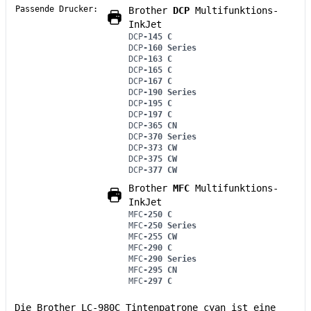
Passende Drucker:
Brother
DCP
Multifunktions-
InkJet
DCP
-145 C
DCP
-160 Series
DCP
-163 C
DCP
-165 C
DCP
-167 C
DCP
-190 Series
DCP
-195 C
DCP
-197 C
DCP
-365 CN
DCP
-370 Series
DCP
-373 CW
DCP
-375 CW
DCP
-377 CW
Brother
MFC
Multifunktions-
InkJet
MFC
-250 C
MFC
-250 Series
MFC
-255 CW
MFC
-290 C
MFC
-290 Series
MFC
-295 CN
MFC
-297 C
Die Brother LC-980C Tintenpatrone cyan ist eine