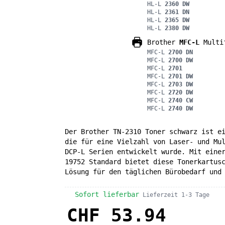
HL-L
2360 DW
HL-L
2361 DN
HL-L
2365 DW
HL-L
2380 DW
Brother
MFC-L
Multif
MFC-L
2700 DN
MFC-L
2700 DW
MFC-L
2701
MFC-L
2701 DW
MFC-L
2703 DW
MFC-L
2720 DW
MFC-L
2740 CW
MFC-L
2740 DW
Der Brother TN-2310 Toner schwarz ist e
die für eine Vielzahl von Laser- und Mu
DCP-L Serien entwickelt wurde. Mit eine
19752 Standard bietet diese Tonerkartus
Lösung für den täglichen Bürobedarf und
Sofort lieferbar
Lieferzeit 1-3 Tage
CHF 53.94