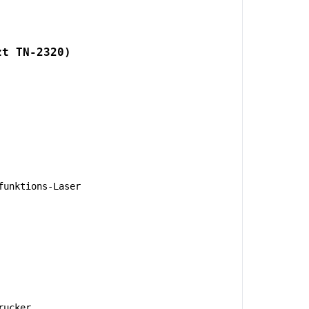
zt TN-2320)
unktions-Laser
rucker