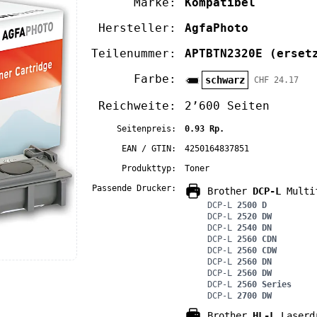
Marke:
Kompatibel
Hersteller:
AgfaPhoto
Teilenummer:
APTBTN2320E
(erset
Farbe:
schwarz
CHF 24.17
Reichweite:
2’600 Seiten
Seitenpreis:
0.93 Rp.
EAN / GTIN:
4250164837851
Produkttyp:
Toner
Passende Drucker:
Brother
DCP-L
Multif
DCP-L
2500 D
DCP-L
2520 DW
DCP-L
2540 DN
DCP-L
2560 CDN
DCP-L
2560 CDW
DCP-L
2560 DN
DCP-L
2560 DW
DCP-L
2560 Series
DCP-L
2700 DW
Brother
HL-L
Laserd