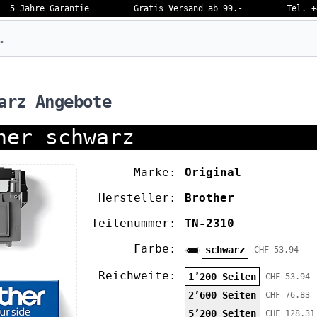
5 Jahre Garantie
Gratis Versand ab 99.-
Tel. +
eben…
arz Angebote
ner schwarz
Marke:
Original
Hersteller:
Brother
Teilenummer:
TN-2310
Farbe:
schwarz
CHF 53.94
Reichweite:
1’200 Seiten
CHF 53.94
2’600 Seiten
CHF 76.83
5’200 Seiten
CHF 128.31