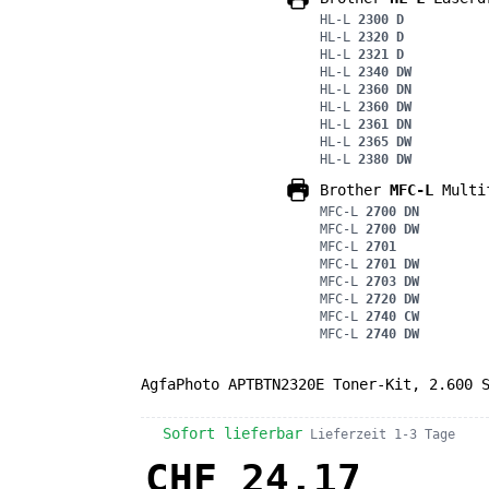
HL-L
2300 D
HL-L
2320 D
HL-L
2321 D
HL-L
2340 DW
HL-L
2360 DN
HL-L
2360 DW
HL-L
2361 DN
HL-L
2365 DW
HL-L
2380 DW
Brother
MFC-L
Multif
MFC-L
2700 DN
MFC-L
2700 DW
MFC-L
2701
MFC-L
2701 DW
MFC-L
2703 DW
MFC-L
2720 DW
MFC-L
2740 CW
MFC-L
2740 DW
AgfaPhoto APTBTN2320E Toner-Kit, 2.600 
Sofort lieferbar
Lieferzeit 1-3 Tage
CHF 24.17