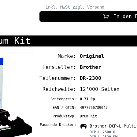
inkl. MwSt
zzgl. Versand
In den 
um Kit
Marke:
Original
Hersteller:
Brother
Teilenummer:
DR-2300
Reichweite:
12’000 Seiten
Seitenpreis:
0.71 Rp.
EAN / GTIN:
4977766739047
Produkttyp:
Drum Kit
Passende Drucker:
Brother
DCP-L
Multif
DCP-L
2500 D