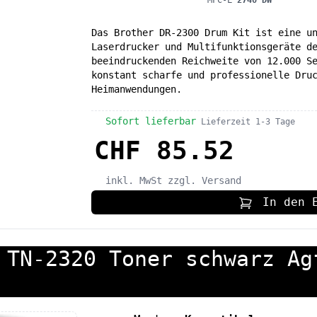
MFC-L
2740 DW
Das Brother DR-2300 Drum Kit ist eine u
Laserdrucker und Multifunktionsgeräte d
beeindruckenden Reichweite von 12.000 S
konstant scharfe und professionelle Dru
Heimanwendungen.
Sofort lieferbar
Lieferzeit 1-3 Tage
CHF 85.52
inkl. MwSt
zzgl. Versand
In den 
 TN-2320 Toner schwarz Ag