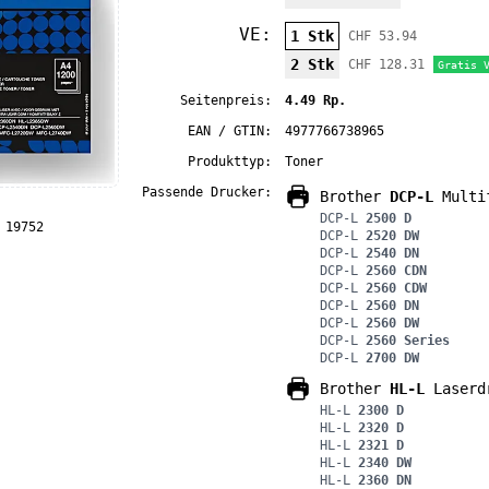
VE:
1 Stk
CHF 53.94
2 Stk
CHF 128.31
Gratis 
Seitenpreis:
4.49 Rp.
EAN / GTIN:
4977766738965
Produkttyp:
Toner
Passende Drucker:
Brother
DCP-L
Multif
DCP-L
2500 D
 19752
DCP-L
2520 DW
DCP-L
2540 DN
DCP-L
2560 CDN
DCP-L
2560 CDW
DCP-L
2560 DN
DCP-L
2560 DW
DCP-L
2560 Series
DCP-L
2700 DW
Brother
HL-L
Laserd
HL-L
2300 D
HL-L
2320 D
HL-L
2321 D
HL-L
2340 DW
HL-L
2360 DN