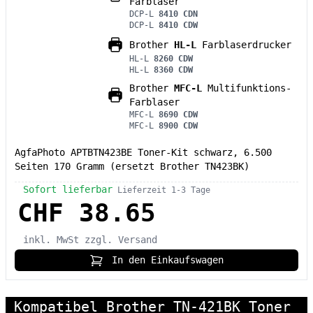
Farblaser
DCP-L
8410 CDN
DCP-L
8410 CDW
Brother
HL-L
Farblaserdrucker
HL-L
8260 CDW
HL-L
8360 CDW
Brother
MFC-L
Multifunktions-
Farblaser
MFC-L
8690 CDW
MFC-L
8900 CDW
AgfaPhoto APTBTN423BE Toner-Kit schwarz, 6.500
Seiten 170 Gramm (ersetzt Brother TN423BK)
Sofort lieferbar
Lieferzeit 1-3 Tage
CHF 38.65
inkl. MwSt
zzgl. Versand
In den Einkaufswagen
Kompatibel Brother TN-421BK Toner