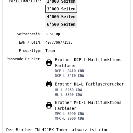
Reichweite:
1’800 Seiten
3’000 Seiten
4’000 Seiten
6’500 Seiten
Seitenpreis:
3.51 Rp.
EAN / GTIN:
4977766771535
Produkttyp:
Toner
Passende Drucker:
Brother
DCP-L
Multifunktions-
Farblaser
DCP-L
8410 CDN
DCP-L
8410 CDW
Brother
HL-L
Farblaserdrucker
HL-L
8260 CDW
HL-L
8360 CDW
Brother
MFC-L
Multifunktions-
Farblaser
MFC-L
8690 CDW
MFC-L
8900 CDW
Der Brother TN-421BK Toner schwarz ist eine