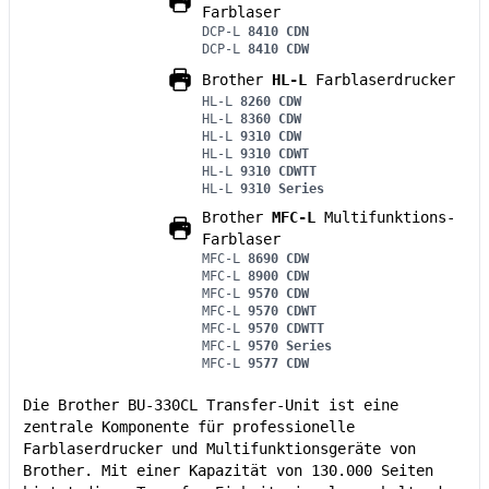
Farblaser
DCP-L
8410 CDN
DCP-L
8410 CDW
Brother
HL-L
Farblaserdrucker
HL-L
8260 CDW
HL-L
8360 CDW
HL-L
9310 CDW
HL-L
9310 CDWT
HL-L
9310 CDWTT
HL-L
9310 Series
Brother
MFC-L
Multifunktions-
Farblaser
MFC-L
8690 CDW
MFC-L
8900 CDW
MFC-L
9570 CDW
MFC-L
9570 CDWT
MFC-L
9570 CDWTT
MFC-L
9570 Series
MFC-L
9577 CDW
Die Brother BU-330CL Transfer-Unit ist eine
zentrale Komponente für professionelle
Farblaserdrucker und Multifunktionsgeräte von
Brother. Mit einer Kapazität von 130.000 Seiten