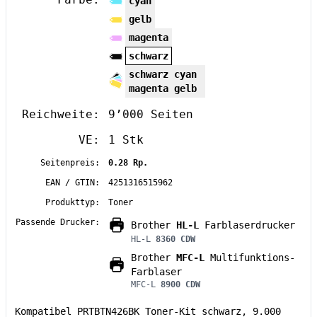
cyan
gelb
magenta
schwarz
schwarz cyan
magenta gelb
Reichweite:
9’000 Seiten
VE:
1 Stk
Seitenpreis:
0.28 Rp.
EAN / GTIN:
4251316515962
Produkttyp:
Toner
Passende Drucker:
Brother
HL-L
Farblaserdrucker
HL-L
8360 CDW
Brother
MFC-L
Multifunktions-
Farblaser
MFC-L
8900 CDW
Kompatibel PRTBTN426BK Toner-Kit schwarz, 9.000