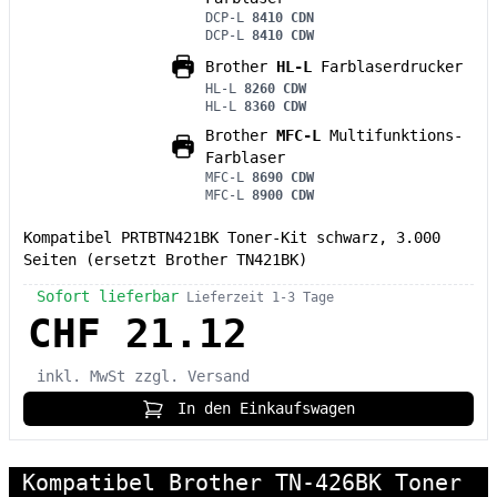
DCP-L
8410 CDN
DCP-L
8410 CDW
Brother
HL-L
Farblaserdrucker
HL-L
8260 CDW
HL-L
8360 CDW
Brother
MFC-L
Multifunktions-
Farblaser
MFC-L
8690 CDW
MFC-L
8900 CDW
Kompatibel PRTBTN421BK Toner-Kit schwarz, 3.000
Seiten (ersetzt Brother TN421BK)
Sofort lieferbar
Lieferzeit 1-3 Tage
CHF 21.12
inkl. MwSt
zzgl. Versand
In den Einkaufswagen
Kompatibel Brother TN-426BK Toner