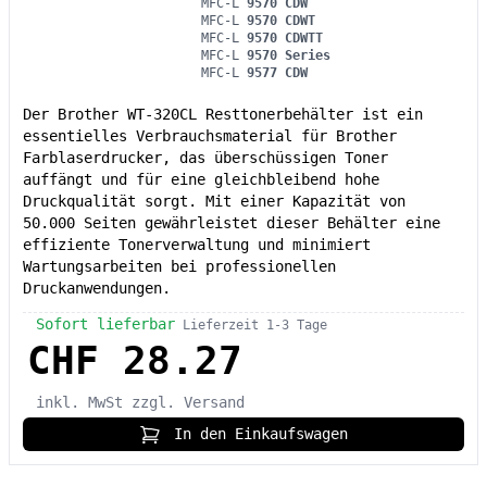
MFC-L
9570 CDW
MFC-L
9570 CDWT
MFC-L
9570 CDWTT
MFC-L
9570 Series
MFC-L
9577 CDW
Der Brother WT-320CL Resttonerbehälter ist ein
essentielles Verbrauchsmaterial für Brother
Farblaserdrucker, das überschüssigen Toner
auffängt und für eine gleichbleibend hohe
Druckqualität sorgt. Mit einer Kapazität von
50.000 Seiten gewährleistet dieser Behälter eine
effiziente Tonerverwaltung und minimiert
Wartungsarbeiten bei professionellen
Druckanwendungen.
Sofort lieferbar
Lieferzeit 1-3 Tage
CHF 28.27
inkl. MwSt
zzgl. Versand
In den Einkaufswagen