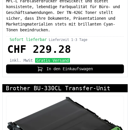
MFC-L Farblaserdrucker entwickelt und bietet
konsistente, lebendige Farbqualität für Büro- und
Geschäftsanwendungen. Der TN-426C Toner stellt
sicher, dass Ihre Dokumente, Präsentationen und
Marketingmaterialien stets mit brillanten Cyan-
Tönen beeindrucken.
Sofort lieferbar
Lieferzeit 1-3 Tage
CHF 229.28
inkl. MwSt
Gratis Versand
In den Einkaufswagen
Brother BU-330CL Transfer-Unit