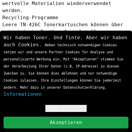
wertvolle Materialien wiederverwendet
werden.
Recycling-Programme
Leere TN-426C Tonerkartuschen können über
autorisierte Brother-Sammelstellen
Wir haben Toner. Und Tinte. Aber wir haben
zurückgegeben werden. Dies trägt zur
auch Cookies.
Neben technisch notwendigen Cookies
Reduzierung von Elektronikschrott bei und
setzen wir und unsere Partner Cookies für Analyse und
unterstützt die Kreislaufwirtschaft.
personalisierte Werbung ein. Mit "Akzeptieren" stimmen Sie
Wirtschaftlichkeit und Kostenanalyse
der Verarbeitung Ihrer Daten (z.B. IP-Adresse) zu diesen
Zwecken zu. Sie können dies ablehnen und nur notwendige
Cookies zulassen. Ihre Einstellungen können Sie jederzeit
ändern. Mehr dazu in unserer Datenschutzerklärung.
Informationen
Nur Notwendige
!
St
Akzeptieren