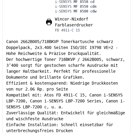
i-SENSYS
MF 8550 cd
i-SENSYS
MF 8550 cdn
i-SENSYS
MF 8580 cdw
Wincor-Nixdorf
Farblaserdrucker
FD 4911-C 15
Canon 2662B005/718BKVP Tonerkartusche schwarz
Doppelpack, 2x3.400 Seiten ISO/IEC 19798 VE=2 -
Hohe Reichweite & Präzise Druckqualität.
Der hochwertige Toner 718BKVP / 2662B005, schwarz,
3’400 sorgt für gestochen scharfe Ausdrucke mit
langer Haltbarkeit. Perfekt für professionelle
Dokumente und brillante Grafiken.
Effizient & kostensparend: Niedrige Druckkosten
von nur 2.06 Rp. pro Seite
Kompatibel mit: Atos FD 4911-C 15, Canon i-SENSYS
LBP-7200, Canon i-SENSYS LBP-7200 Series, Canon i-
SENSYS LBP-7200 c, u. a.
Zuverlässige Qualität: Entwickelt für gleichmäßige
und wischfeste Ausdrucke
Einfache Installation: Schnell einsetzbar für
unterbrechungsfreies Drucken