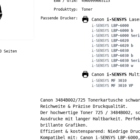
EAN / GTIN:
4960999665115
Produkttyp:
Toner
Passende Drucker:
Canon
i-SENSYS
Lase
i-SENSYS
LBP-6000
i-SENSYS
LBP-6000 b
i-SENSYS
LBP-6000 Seri
i-SENSYS
LBP-6020
i-SENSYS
LBP-6020 b
i-SENSYS
LBP-6030
0 Seiten
i-SENSYS
LBP-6030 b
i-SENSYS
LBP-6030 Seri
i-SENSYS
LBP-6030 w
Canon
i-SENSYS
Multi
i-SENSYS
MF 3010
i-SENSYS
MF 3010 VP
Canon 3484B002/725 Tonerkartusche schwa
Reichweite & Präzise Druckqualität.
Der hochwertige Toner 725 / 3484B002, s
Ausdrucke mit langer Haltbarkeit. Perfe
brillante Grafiken.
Effizient & kostensparend: Niedrige Dru
Kompatibel mit: Canon i-SENSYS LBP-6000