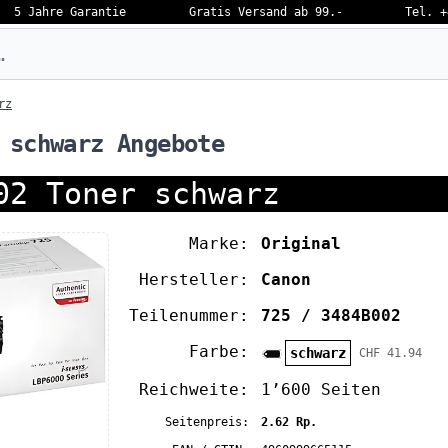
5 Jahre Garantie
Gratis Versand ab 99.-
Tel. +
eben…
rz
 schwarz Angebote
02 Toner schwarz
Marke:
Original
Hersteller:
Canon
Teilenummer:
725 / 3484B002
Farbe:
schwarz
CHF 41.94
Reichweite:
1’600 Seiten
Seitenpreis:
2.62 Rp.