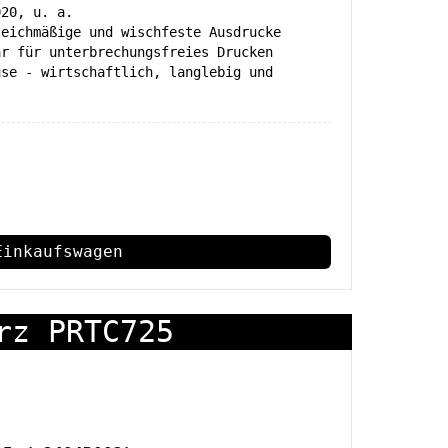
020, u. a.
leichmäßige und wischfeste Ausdrucke
ar für unterbrechungsfreies Drucken
use - wirtschaftlich, langlebig und
Einkaufswagen
rz PRTC725