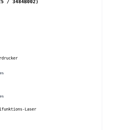
25 / 3484B002)
rdrucker
es
es
funktions-Laser