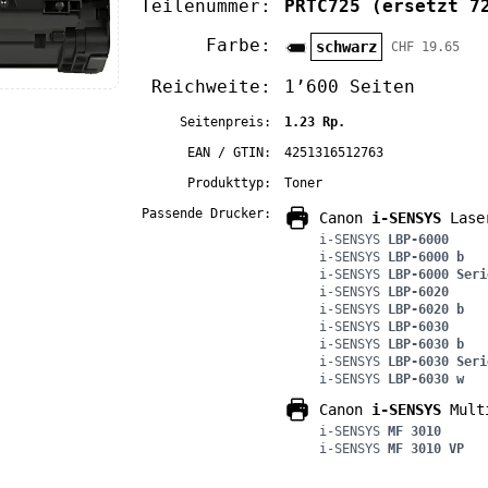
Teilenummer:
PRTC725
(ersetzt 7
Farbe:
schwarz
CHF 19.65
Reichweite:
1’600 Seiten
Seitenpreis:
1.23 Rp.
EAN / GTIN:
4251316512763
Produkttyp:
Toner
Passende Drucker:
Canon
i-SENSYS
Lase
i-SENSYS
LBP-6000
i-SENSYS
LBP-6000 b
i-SENSYS
LBP-6000 Seri
i-SENSYS
LBP-6020
i-SENSYS
LBP-6020 b
i-SENSYS
LBP-6030
i-SENSYS
LBP-6030 b
i-SENSYS
LBP-6030 Seri
i-SENSYS
LBP-6030 w
Canon
i-SENSYS
Multi
i-SENSYS
MF 3010
i-SENSYS
MF 3010 VP