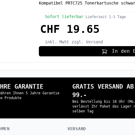
Kompatibel PRTC725 Tonerkartusche schwa
Sofort lieferbar
Lieferzeit 1-3 Tage
CHF 19.65
inkl. MwSt
zzgl. Versand
In den 
HRE GARANTIE
GRATIS VERSAND AB
währen Ihnen 5 Jahre Garantie
99.-
le Produkte
Bei Bestellung bis 18 Uhr (Mo
verlässt Ihr Paket das Lager 
selben Tag
HMEN
VERSAND