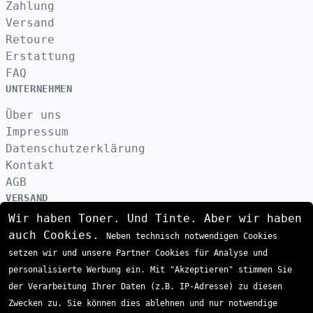
Zahlung
Versand
Retoure
Erstattung
FAQ
UNTERNEHMEN
Über uns
Impressum
Datenschutzerklärung
Kontakt
AGB
VERSAND
Wir haben Toner. Und Tinte. Aber wir haben
auch Cookies.
Neben technisch notwendigen Cookies
ZAHLUNGSARTEN
setzen wir und unsere Partner Cookies für Analyse und
personalisierte Werbung ein. Mit "Akzeptieren" stimmen Sie
der Verarbeitung Ihrer Daten (z.B. IP-Adresse) zu diesen
Zwecken zu. Sie können dies ablehnen und nur notwendige