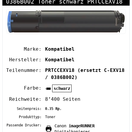
0386B002 Toner schwarz PRTCCEXV18
Marke:
Kompatibel
Hersteller:
Kompatibel
Teilenummer:
PRTCCEXV18
(ersetzt C-EXV18
/ 0386B002)
Farbe:
schwarz
Reichweite:
8’400 Seiten
Seitenpreis:
0.35 Rp.
Produkttyp:
Toner
Passende Drucker:
Canon
imageRUNNER
Digitalkopierer