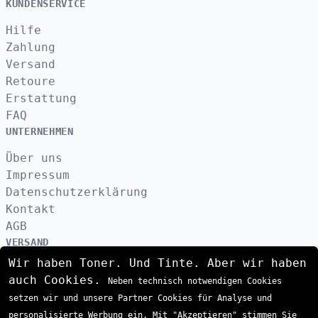
KUNDENSERVICE
Hilfe
Zahlung
Versand
Retoure
Erstattung
FAQ
UNTERNEHMEN
Über uns
Impressum
Datenschutzerklärung
Kontakt
AGB
VERSAND
Wir haben Toner. Und Tinte. Aber wir haben
auch Cookies.
Neben technisch notwendigen Cookies
ZAHLUNGSARTEN
setzen wir und unsere Partner Cookies für Analyse und
personalisierte Werbung ein. Mit "Akzeptieren" stimmen Sie