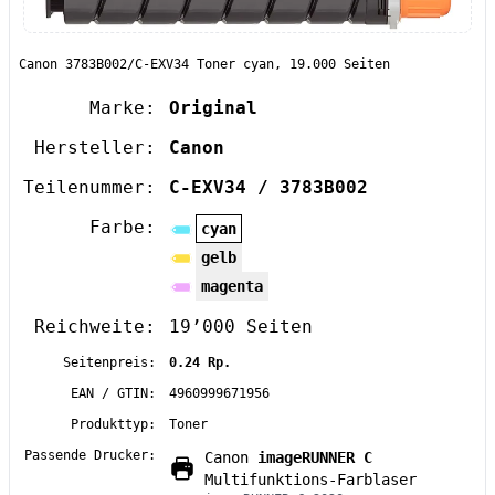
Canon 3783B002/C-EXV34 Toner cyan, 19.000 Seiten
Marke:
Original
Hersteller:
Canon
Teilenummer:
C-EXV34 / 3783B002
Farbe:
cyan
gelb
magenta
Reichweite:
19’000 Seiten
Seitenpreis:
0.24 Rp.
EAN / GTIN:
4960999671956
Produkttyp:
Toner
Passende Drucker:
Canon
imageRUNNER C
Multifunktions-Farblaser