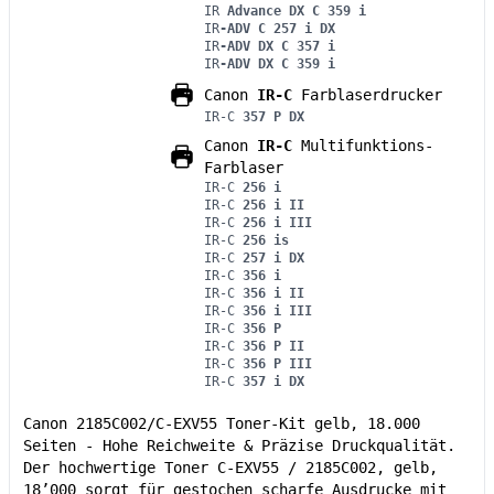
IR
Advance DX C 359 i
IR
-ADV C 257 i DX
IR
-ADV DX C 357 i
IR
-ADV DX C 359 i
Canon
IR-C
Farblaserdrucker
IR-C
357 P DX
Canon
IR-C
Multifunktions-
Farblaser
IR-C
256 i
IR-C
256 i II
IR-C
256 i III
IR-C
256 is
IR-C
257 i DX
IR-C
356 i
IR-C
356 i II
IR-C
356 i III
IR-C
356 P
IR-C
356 P II
IR-C
356 P III
IR-C
357 i DX
Canon 2185C002/C-EXV55 Toner-Kit gelb, 18.000
Seiten - Hohe Reichweite & Präzise Druckqualität.
Der hochwertige Toner C-EXV55 / 2185C002, gelb,
18’000 sorgt für gestochen scharfe Ausdrucke mit