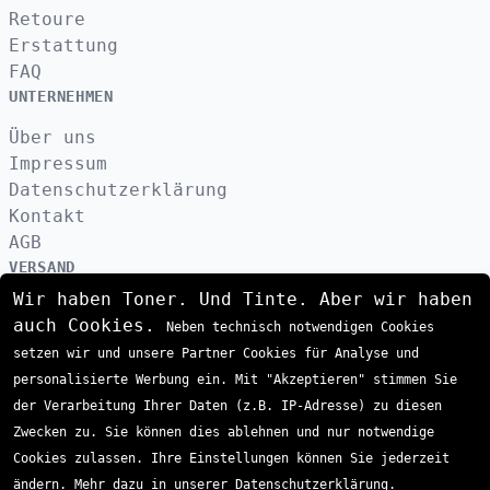
Retoure
Erstattung
FAQ
UNTERNEHMEN
Über uns
Impressum
Datenschutzerklärung
Kontakt
AGB
VERSAND
Wir haben Toner. Und Tinte. Aber wir haben
auch Cookies.
Neben technisch notwendigen Cookies
ZAHLUNGSARTEN
setzen wir und unsere Partner Cookies für Analyse und
personalisierte Werbung ein. Mit "Akzeptieren" stimmen Sie
der Verarbeitung Ihrer Daten (z.B. IP-Adresse) zu diesen
Zwecken zu. Sie können dies ablehnen und nur notwendige
Cookies zulassen. Ihre Einstellungen können Sie jederzeit
ändern. Mehr dazu in unserer Datenschutzerklärung.