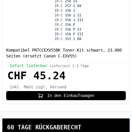
IR-C
256 is
IR-C
257 i DX
IR-C
356 i
IR-C
356 i II
IR-C
356 i III
IR-C
356 P
IR-C
356 P II
IR-C
356 P III
IR-C
357 i DX
Kompatibel PRTCCEXV55BK Toner-Kit schwarz, 23.000
Seiten (ersetzt Canon C-EXV55)
Sofort lieferbar
Lieferzeit 1-3 Tage
CHF 45.24
inkl. MwSt
zzgl. Versand
In den Einkaufswagen
60 TAGE RÜCKGABERECHT