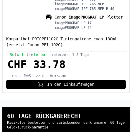
imagePROGRAF IPF
765 MFP
imagePROGRAF IPF
765 MFP M 40
Canon
imagePROGRAF LP
Plotter
imagePROGRAF LP
17
imagePROGRAF LP
24
Kompatibel PRICPFI102C Tintenpatrone cyan 130ml
(ersetzt Canon PFI-102C)
Sofort lieferbar
Lieferzeit 1-3 Tage
CHF 33.78
inkl. MwSt
zzgl. Versand
In den Einkaufswagen
60 TAGE RÜCKGABERECHT
Risikolos bestellen und zurücksenden dank unserer 60 Tage
Geld-zurück-Garantie