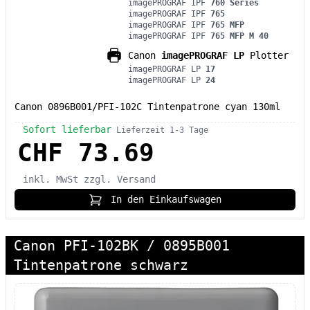
imagePROGRAF IPF
760 Series
imagePROGRAF IPF
765
imagePROGRAF IPF
765 MFP
imagePROGRAF IPF
765 MFP M 40
Canon
imagePROGRAF LP
Plotter
imagePROGRAF LP
17
imagePROGRAF LP
24
Canon 0896B001/PFI-102C Tintenpatrone cyan 130ml
Sofort lieferbar
Lieferzeit 1-3 Tage
CHF 73.69
inkl. MwSt
zzgl. Versand
In den Einkaufswagen
Canon PFI-102BK / 0895B001
Tintenpatrone schwarz