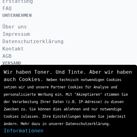
Erstattung
FAQ
UNTERNEHMEN
Über uns
Impressum
Datenschutzerklärung
Kontakt
AGB
VERSAND
Wir haben Toner. Und Tinte. Aber wir haben
auch Cookies.
Neben technisch notwendigen Cookies
ZAHLUNGSARTEN
setzen wir und unsere Partner Cookies für Analyse und
personalisierte Werbung ein. Mit "Akzeptieren" stimmen Sie
der Verarbeitung Ihrer Daten (z.B. IP-Adresse) zu diesen
Zwecken zu. Sie können dies ablehnen und nur notwendige
Cookies zulassen. Ihre Einstellungen können Sie jederzeit
ändern. Mehr dazu in unserer Datenschutzerklärung.
Informationen