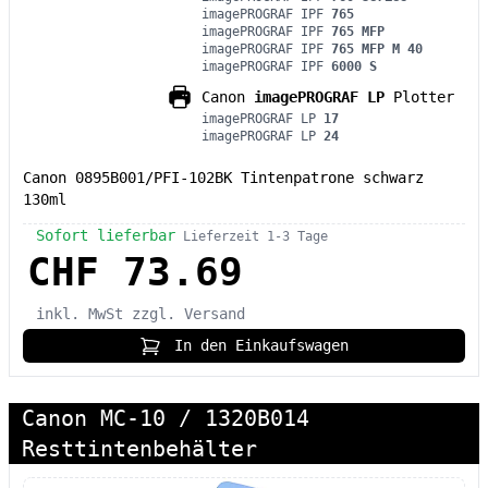
imagePROGRAF IPF
765
imagePROGRAF IPF
765 MFP
imagePROGRAF IPF
765 MFP M 40
imagePROGRAF IPF
6000 S
Canon
imagePROGRAF LP
Plotter
imagePROGRAF LP
17
imagePROGRAF LP
24
Canon 0895B001/PFI-102BK Tintenpatrone schwarz
130ml
Sofort lieferbar
Lieferzeit 1-3 Tage
CHF 73.69
inkl. MwSt
zzgl. Versand
In den Einkaufswagen
Canon MC-10 / 1320B014
Resttintenbehälter