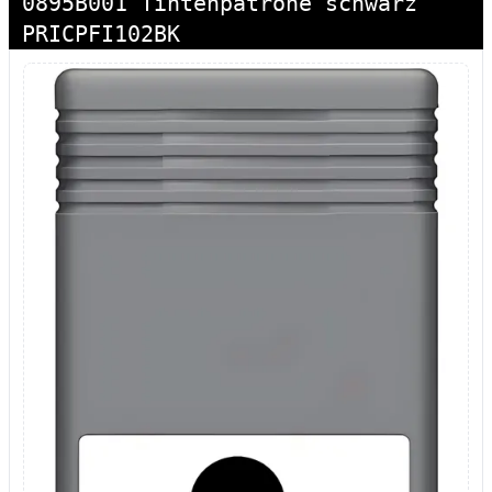
0895B001 Tintenpatrone schwarz
PRICPFI102BK