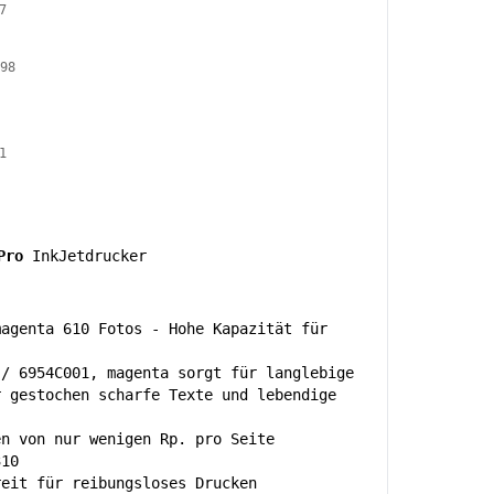
7
98
1
Pro
InkJetdrucker
magenta 610 Fotos - Hohe Kapazität für
 / 6954C001, magenta sorgt für langlebige
r gestochen scharfe Texte und lebendige
en von nur wenigen Rp. pro Seite
310
reit für reibungsloses Drucken