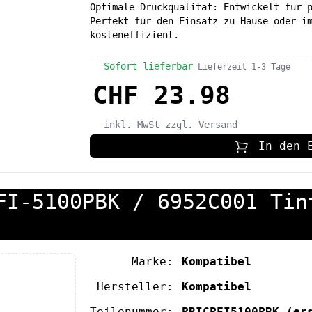
Optimale Druckqualität: Entwickelt für 
Perfekt für den Einsatz zu Hause oder i
kosteneffizient.
Sofort lieferbar
Lieferzeit 1-3 Tage
CHF 23.98
inkl. MwSt
zzgl. Versand
In den 
FI-5100PBK / 6952C001 Tin
Marke:
Kompatibel
Hersteller:
Kompatibel
Teilenummer:
PRICPFI5100PBK
(er