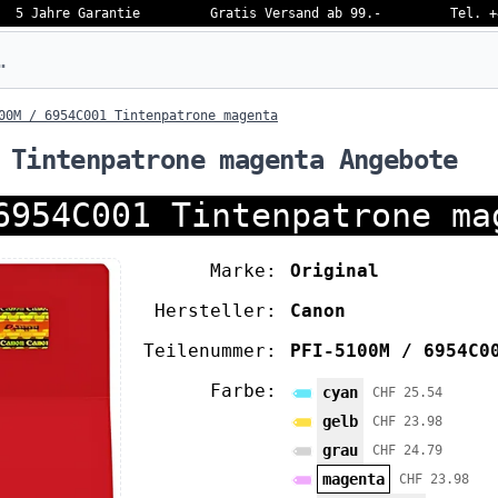
5 Jahre Garantie
Gratis Versand ab 99.-
Tel. +
eben…
00M / 6954C001 Tintenpatrone magenta
 Tintenpatrone magenta Angebote
6954C001 Tintenpatrone ma
Marke:
Original
Hersteller:
Canon
Teilenummer:
PFI-5100M / 6954C0
Farbe:
cyan
CHF 25.54
gelb
CHF 23.98
grau
CHF 24.79
magenta
CHF 23.98