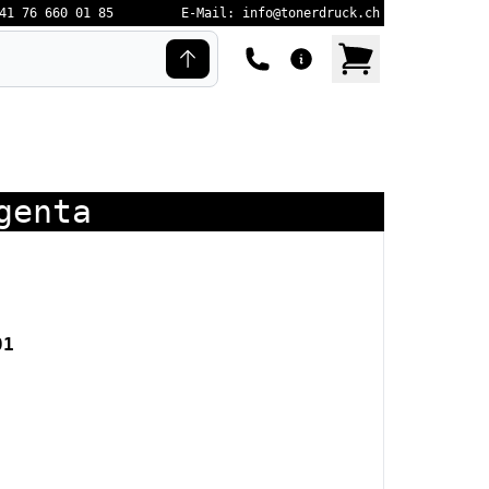
41 76 660 01 85
E-Mail: info@tonerdruck.ch
genta
01