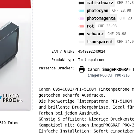
mattschwarz
CHF 24.3
photocyan
CHF 23.98
photomagenta
CHF 23.
rot
CHF 23.98
schwarz
CHF 23.98
transparent
CHF 24.9
EAN / GTIN:
4549292243024
Produkttyp:
Tintenpatrone
Passende Drucker:
Canon
imagePROGRAF 
imagePROGRAF PRO-310
Canon 6954C001/PFI-5100M Tintenpatrone 
gestochen scharfe Ausdrucke.
Die hochwertige Tintenpatrone PFI-5100M
und brillante Druckergebnisse. Ideal fü
Farben bei jedem Ausdruck.
Günstig & effizient: Niedrige Druckkost
610 Fotos
Kompatibel mit: Canon imagePROGRAF PRO-
Einfache Installation: Sofort einsatzbe