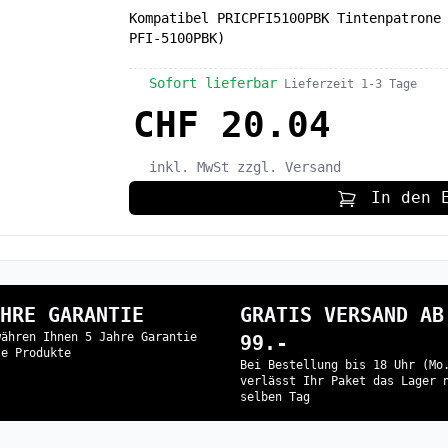
Kompatibel PRICPFI5100PBK Tintenpatrone
PFI-5100PBK)
Sofort lieferbar
Lieferzeit 1-3 Tage
CHF 20.04
inkl. MwSt
zzgl. Versand
In den 
HRE GARANTIE
GRATIS VERSAND AB
währen Ihnen 5 Jahre Garantie
99.-
le Produkte
Bei Bestellung bis 18 Uhr (Mo
verlässt Ihr Paket das Lager 
selben Tag