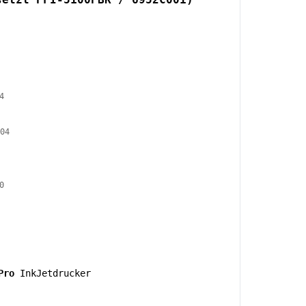
4
04
0
Pro
InkJetdrucker