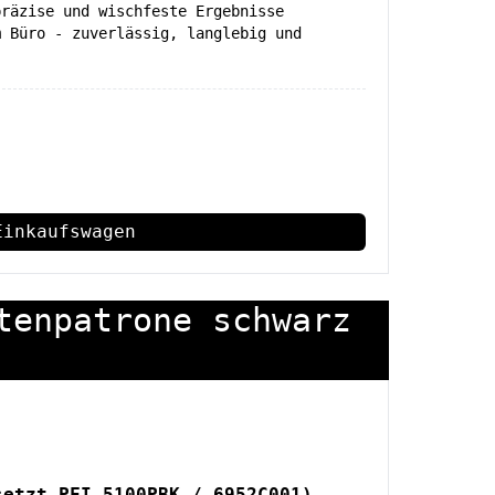
präzise und wischfeste Ergebnisse
m Büro - zuverlässig, langlebig und
Einkaufswagen
tenpatrone schwarz
setzt PFI-5100PBK / 6952C001)