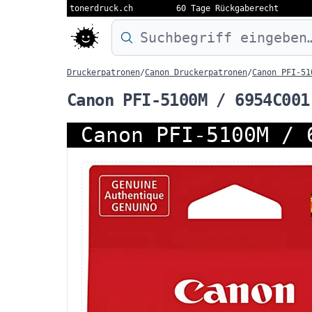
tonerdruck.ch
60 Tage Rückgaberecht
Druckermodell oder Produktnamen eing
Druckerpatronen
/
Canon Druckerpatronen
/
Canon PFI-51
Canon PFI-5100M / 6954C001
Canon PFI-5100M / 