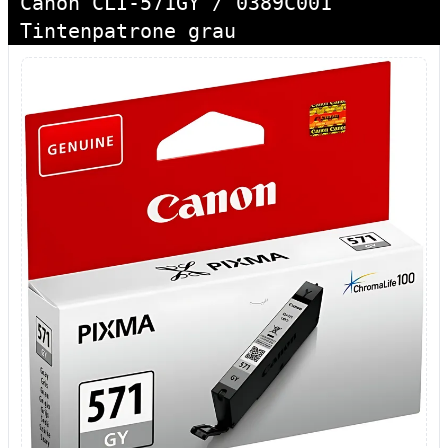
Canon CLI-571GY / 0389C001
Tintenpatrone grau