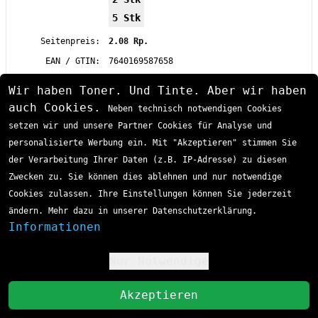
5 Stk
Seitenpreis:
2.08 Rp.
EAN / GTIN:
7640169587658
Produkttyp:
Tintenpatrone
Wir haben Toner. Und Tinte. Aber wir haben
Passende Drucker:
Canon
Pixma
Multifunktions-
auch Cookies.
Neben technisch notwendigen Cookies
InkJet
setzen wir und unsere Partner Cookies für Analyse und
Pixma
MG 5700 Series
Pixma
MG 5750
personalisierte Werbung ein. Mit "Akzeptieren" stimmen Sie
Pixma
MG 5750 Series
der Verarbeitung Ihrer Daten (z.B. IP-Adresse) zu diesen
Pixma
MG 5751
Pixma
MG 5752
Zwecken zu. Sie können dies ablehnen und nur notwendige
Pixma
MG 5753
Cookies zulassen. Ihre Einstellungen können Sie jederzeit
Pixma
MG 6800 Series
Pixma
MG 6850
ändern. Mehr dazu in unserer Datenschutzerklärung.
Pixma
MG 6850 Series
Informationen
Sofort lieferbar
Lieferzeit 1-3 Tage
Pixma
MG 6851
CHF 10.59
Pixma
MG 6852
Pixma
MG 6853
Nur Notwendige
!
Pixma
MG 7700 Series
inkl. MwSt
zzgl. Versand
Pixma
MG 7750
St
Pixma
MG 7750 Series
Akzeptieren
In den Einkaufswagen
Pixma
MG 7751
Pixma
MG 7752