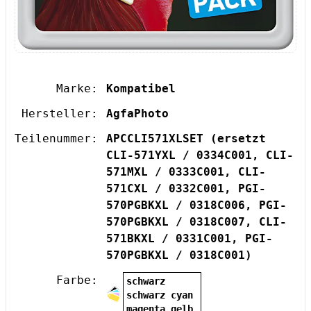
Marke:
Kompatibel
Hersteller:
AgfaPhoto
Teilenummer:
APCCLI571XLSET
(ersetzt
CLI-571YXL / 0334C001, CLI-
571MXL / 0333C001, CLI-
571CXL / 0332C001, PGI-
570PGBKXL / 0318C006, PGI-
570PGBKXL / 0318C007, CLI-
571BKXL / 0331C001, PGI-
570PGBKXL / 0318C001)
Farbe:
schwarz
schwarz cyan
magenta gelb