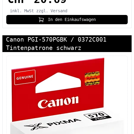
inkl. MwSt
zzgl. Versand
In den Einkaufswagen
Canon PGI-570PGBK / 0372C001
Tintenpatrone schwarz