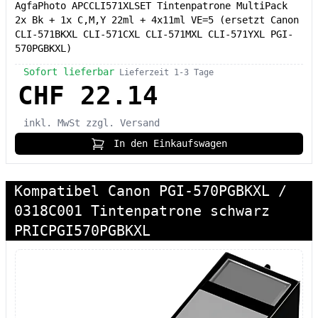
AgfaPhoto APCCLI571XLSET Tintenpatrone MultiPack
2x Bk + 1x C,M,Y 22ml + 4x11ml VE=5 (ersetzt Canon
CLI-571BKXL CLI-571CXL CLI-571MXL CLI-571YXL PGI-
570PGBKXL)
Sofort lieferbar
Lieferzeit 1-3 Tage
CHF 22.14
inkl. MwSt
zzgl. Versand
In den Einkaufswagen
Kompatibel Canon PGI-570PGBKXL /
0318C001 Tintenpatrone schwarz
PRICPGI570PGBKXL