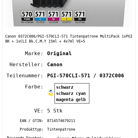
Canon 0372C006/PGI-570CLI-571 Tintenpatrone MultiPack 1xPGI
BK + 1xCLI Bk,C,M,Y 15ml + 4x7ml VE=5
Marke:
Original
Hersteller:
Canon
Teilenummer:
PGI-570CLI-571 / 0372C006
Farbe:
schwarz
schwarz cyan
magenta gelb
VE:
5 Stk
EAN / GTIN:
8714574679211
Produkttyp:
Tintenpatrone