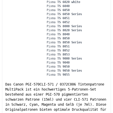
Pixma
TS 6020 white
Pixma
TS 6040
Pixma
TS 6050
Pixma
TS 6050 Series
Pixma
TS 6051
Pixma
TS 6052
Pixma
TS 8000 Series
Pixma
TS 8020 Series
Pixma
TS 8040
Pixma
TS 8050
Pixma
TS 8050 Series
Pixma
TS 8051
Pixma
TS 8052
Pixma
TS 8053
Pixma
TS 9000 Series
Pixma
TS 9040
Pixma
TS 9050
Pixma
TS 9050 Series
Pixma
TS 9055
Das Canon PGI-570CLI-571 / 0372C006 Tintenpatrone
MultiPack ist ein hochwertiges 5-Patronen-Set
bestehend aus einer PGI-570 pigmentierten
schwarzen Patrone (15ml) und vier CLI-571 Patronen
in Schwarz, Cyan, Magenta und Gelb (je 7ml). Diese
Originalpatronen bieten optimale Druckqualität für