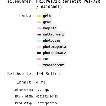
Teilenummer:
PRICPGI72R
(ersetzt PGI-72R
/ 6410B001)
Farbe:
gelb
grau
magenta
mattschwarz
photocyan
photomagenta
photoschwarz
rot
transparent
Reichweite:
144 Seiten
Inhalt:
4 ml
Seitenpreis:
12.1 Rp.
EAN / GTIN:
4251942424423
Produkttyp:
Tintenpatrone