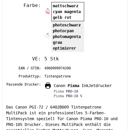
Farbe:
mattschwarz
cyan magenta
gelb rot
photoschwarz
photocyan
photomagenta
grau
optimierer
VE:
5 Stk
EAN / GTIN:
4960999974200
Produkttyp:
Tintenpatrone
Passende Drucker:
Canon
Pixma
InkJetdrucker
Pixma
PRO-10
Pixma
PRO-10 S
Das Canon PGI-72 / 6402B009 Tintenpatrone
MultiPack ist ein professionelles 5-Farben-
Tintensystem speziell für Canon Pixma PRO-10 und
PRO-10S Drucker. Dieses MultiPack enthält die