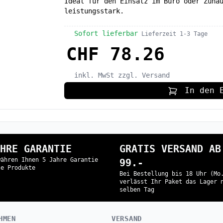
Ideal für den Einsatz im Büro oder Zuha
leistungsstark.
Sofort lieferbar
Lieferzeit 1-3 Tage
CHF 78.26
inkl. MwSt
zzgl. Versand
In den 
HRE GARANTIE
GRATIS VERSAND AB
währen Ihnen 5 Jahre Garantie
99.-
le Produkte
Bei Bestellung bis 18 Uhr (Mo
verlässt Ihr Paket das Lager 
selben Tag
HMEN
VERSAND