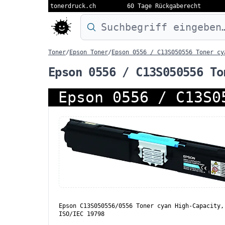
tonerdruck.ch
60 Tage Rückgaberecht
Druckermodell oder Produktnamen eing
Toner
/
Epson Toner
/
Epson 0556 / C13S050556 Toner cy
Epson 0556 / C13S050556 To
Epson 0556 / C13S0
Epson C13S050556/0556 Toner cyan High-Capacity,
ISO/IEC 19798