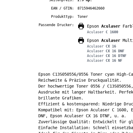
Seitenpreis:
2.9 Rp.
EAN / GTIN:
8715946462660
Produkttyp:
Toner
Passende Drucker:
Epson
Aculaser
Farbl
Aculaser
C 1600
Epson
Aculaser
Multi
Aculaser
CX 16
Aculaser
CX 16 DNF
Aculaser
CX 16 DTNF
Aculaser
CX 16 NF
Epson C13S050556/0556 Toner cyan High-C
Reichweite & Präzise Druckqualität.
Der hochwertige Toner 0556 / C13S050556
Ausdrucke mit langer Haltbarkeit. Perfe
brillante Grafiken.
Effizient & kostensparend: Niedrige Dru
Kompatibel mit: Epson Aculaser C 1600, 
DNF, Epson Aculaser CX 16 DTNF, u. a.
Zuverlässige Qualität: Entwickelt für g
Einfache Installation: Schnell einsetzb