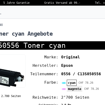
5 Jahre Garantie
Gratis Versand ab 99.-
Tel. +
eben…
an
ner cyan Angebote
50556 Toner cyan
Marke:
Original
Hersteller:
Epson
Teilenummer:
0556 / C13S050556
Farbe:
cyan
CHF 78.26
magenta
CHF 78.26
 2.700 Seiten
Reichweite:
2’700 Seiten