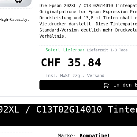
Die Epson 202XL / C13T02G14010 Tintenpa
Originalpatrone für Epson Expression Pr
Druckleistung und 13,8 ml Tinteninhalt 
High-Capacity,
Vieldrucker darstellt. Diese Tintenpatr
Standard-Version deutlich mehr Druckvol
Verhältnis.
Sofort lieferbar
Lieferzeit 1-3 Tage
CHF 35.84
inkl. MwSt
zzgl. Versand
In den 
02XL / C13T02G14010 Tinte
Marke:
Kompatibel