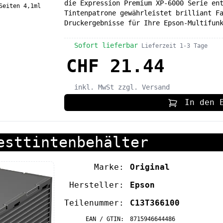
die Expression Premium XP-6000 Serie en
Seiten 4,1ml
Tintenpatrone gewährleistet brilliant F
Druckergebnisse für Ihre Epson-Multifun
Sofort lieferbar
Lieferzeit 1-3 Tage
CHF 21.44
inkl. MwSt
zzgl. Versand
In den 
esttintenbehälter
Marke:
Original
Hersteller:
Epson
Teilenummer:
C13T366100
EAN / GTIN:
8715946644486