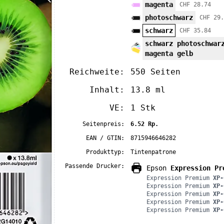
magenta
CHF 28.74
photoschwarz
CHF 29.
schwarz
CHF 35.84
schwarz photoschwar
magenta gelb
Reichweite:
550 Seiten
Inhalt:
13.8 ml
VE:
1 Stk
Seitenpreis:
6.52 Rp.
EAN / GTIN:
8715946646282
Produkttyp:
Tintenpatrone
Passende Drucker:
Epson
Expression Pr
Expression Premium
XP-
Expression Premium
XP-
Expression Premium
XP-
Expression Premium
XP-
Expression Premium
XP-