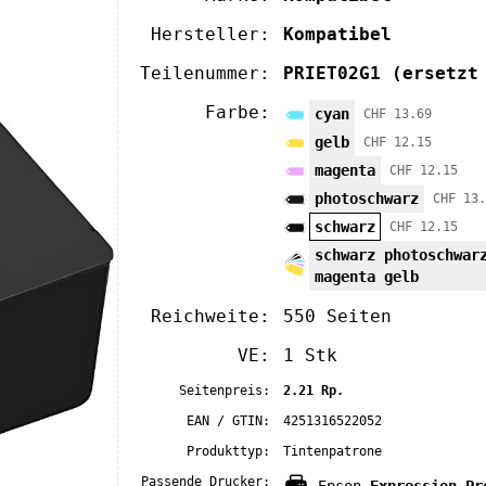
Hersteller:
Kompatibel
Teilenummer:
PRIET02G1
(ersetzt
Farbe:
cyan
CHF 13.69
gelb
CHF 12.15
magenta
CHF 12.15
photoschwarz
CHF 13.
schwarz
CHF 12.15
schwarz photoschwar
magenta gelb
Reichweite:
550 Seiten
VE:
1 Stk
Seitenpreis:
2.21 Rp.
EAN / GTIN:
4251316522052
Produkttyp:
Tintenpatrone
Passende Drucker: