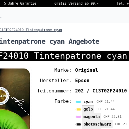
5 Jahre Garantie
Gratis Versand ab 99.-
Tel. +
eben…
C13T02F24010 Tintenpatrone cyan
intenpatrone cyan Angebote
F24010 Tintenpatrone cyan
Marke:
Original
Hersteller:
Epson
Teilenummer:
202 / C13T02F24010
Farbe:
cyan
CHF 21.44
gelb
CHF 21.44
magenta
CHF 22.31
photoschwarz
CHF 21.