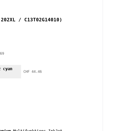
 202XL / C13T02G14010)
69
z cyan
CHF 44.46