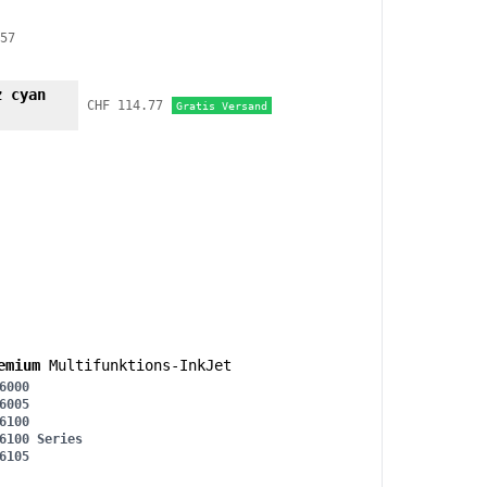
57
z cyan
CHF 114.77
Gratis Versand
emium
Multifunktions-InkJet
6000
6005
6100
6100 Series
6105