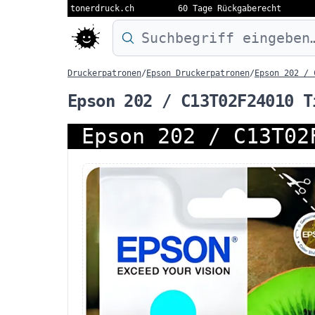
tonerdruck.ch
60 Tage Rückgaberecht
Druckermodell oder Produktnamen eing
Druckerpatronen
/
Epson Druckerpatronen
/
Epson 202 / 
Epson 202 / C13T02F24010 T
Epson 202 / C13T02