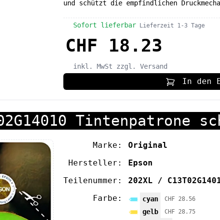
und schützt die empfindlichen Druckmech
Sofort lieferbar
Lieferzeit 1-3 Tage
CHF 18.23
inkl. MwSt
zzgl. Versand
In den 
02G14010 Tintenpatrone sc
Marke:
Original
Hersteller:
Epson
Teilenummer:
202XL / C13T02G140
Farbe:
cyan
CHF 28.56
gelb
CHF 28.75