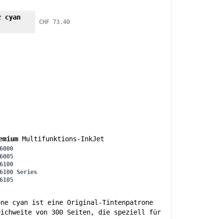
z cyan
CHF 73.40
emium
Multifunktions-InkJet
6000
6005
6100
6100 Series
6105
one cyan ist eine Original-Tintenpatrone
eichweite von 300 Seiten, die speziell für