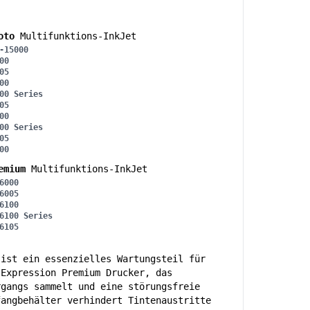
oto
Multifunktions-InkJet
-15000
00
05
00
00 Series
05
00
00 Series
05
00
emium
Multifunktions-InkJet
6000
6005
6100
6100 Series
6105
 ist ein essenzielles Wartungsteil für
 Expression Premium Drucker, das
rgangs sammelt und eine störungsfreie
fangbehälter verhindert Tintenaustritte