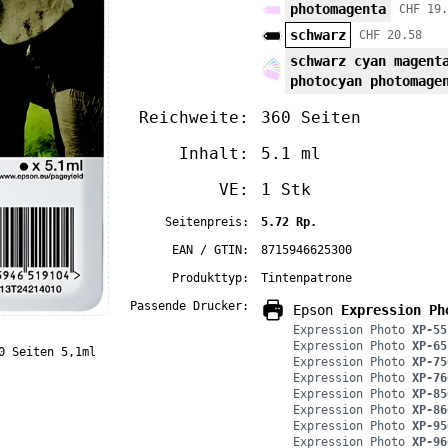
photomagenta
CHF 19.
schwarz
CHF 20.58
schwarz cyan magent
photocyan photomage
Reichweite:
360 Seiten
Inhalt:
5.1 ml
VE:
1 Stk
Seitenpreis:
5.72 Rp.
EAN / GTIN:
8715946625300
Produkttyp:
Tintenpatrone
Passende Drucker:
Epson
Expression Ph
Expression Photo
XP-55
Expression Photo
XP-65
0 Seiten 5,1ml
Expression Photo
XP-75
Expression Photo
XP-76
Expression Photo
XP-85
Expression Photo
XP-86
Expression Photo
XP-95
Expression Photo
XP-96