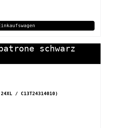
Einkaufswagen
patrone schwarz
 24XL / C13T24314010)