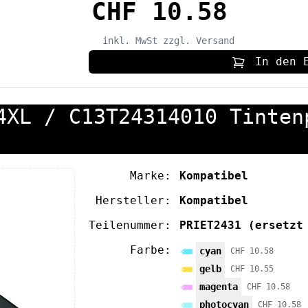
CHF 10.58
inkl. MwSt
zzgl. Versand
In den 
4XL / C13T24314010 Tinten
Marke:
Kompatibel
Hersteller:
Kompatibel
Teilenummer:
PRIET2431
(ersetzt
Farbe:
cyan
CHF 10.58
gelb
CHF 10.55
magenta
CHF 10.58
photocyan
CHF 10.58