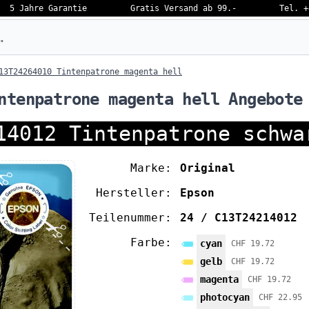
5 Jahre Garantie
Gratis Versand ab 99.-
Tel. +
eben…
13T24264010 Tintenpatrone magenta hell
ntenpatrone magenta hell Angebote
14012 Tintenpatrone schwa
Marke:
Original
Hersteller:
Epson
Teilenummer:
24 / C13T24214012
Farbe:
cyan
CHF 19.72
gelb
CHF 19.72
magenta
CHF 19.72
photocyan
CHF 22.95