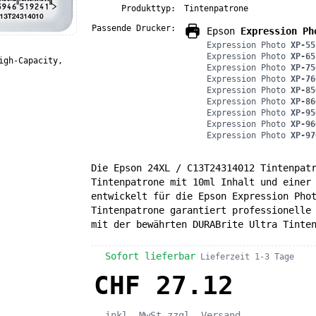
Produkttyp:
Tintenpatrone
Passende Drucker:
Epson
Expression Ph
Expression Photo
XP-55
Expression Photo
XP-65
igh-Capacity,
Expression Photo
XP-75
Expression Photo
XP-76
Expression Photo
XP-85
Expression Photo
XP-86
Expression Photo
XP-95
Expression Photo
XP-96
Expression Photo
XP-97
Die Epson 24XL / C13T24314012 Tintenpat
Tintenpatrone mit 10ml Inhalt und einer
entwickelt für die Epson Expression Pho
Tintenpatrone garantiert professionelle
mit der bewährten DURABrite Ultra Tinte
Sofort lieferbar
Lieferzeit 1-3 Tage
CHF 27.12
inkl. MwSt
zzgl. Versand