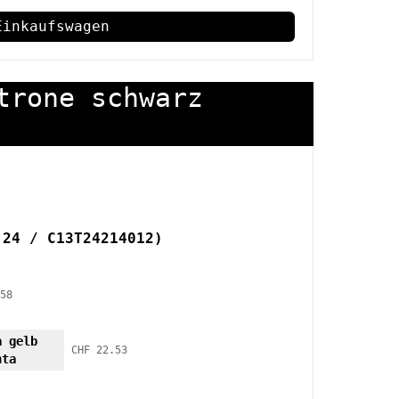
Einkaufswagen
trone schwarz
 24 / C13T24214012)
58
a gelb
CHF 22.53
nta