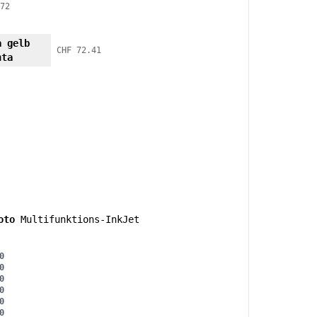
72
a gelb
CHF 72.41
nta
oto
Multifunktions-InkJet
0
0
0
0
0
0