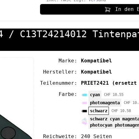
In den 
4 / C13T24214012 Tintenpa
Marke:
Kompatibel
Hersteller:
Kompatibel
Teilenummer:
PRIET2421
(ersetzt
Farbe:
cyan
CHF 10.55
photomagenta
CHF 10.
schwarz
CHF 10.58
schwarz cyan magent
photocyan photomage
Reichweite:
240 Seiten