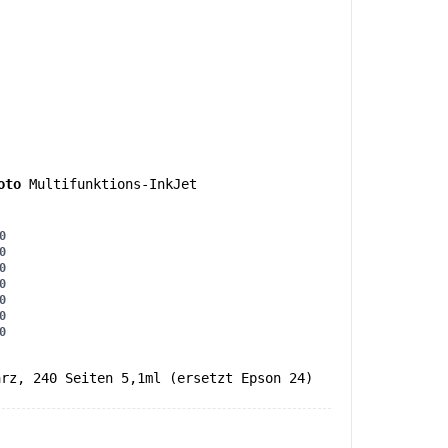
oto
Multifunktions-InkJet
0
0
0
0
0
0
0
arz, 240 Seiten 5,1ml (ersetzt Epson 24)