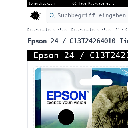
tonerdruck.ch
60 Tage Rückgaberecht
Druckermodell oder Produktnamen eing
Druckerpatronen
/
Epson Druckerpatronen
/
Epson 24 / C
Epson 24 / C13T24264010 Ti
Epson 24 / C13T242