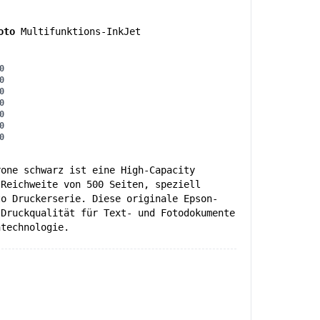
oto
Multifunktions-InkJet
0
0
0
0
0
0
0
rone schwarz ist eine High-Capacity
 Reichweite von 500 Seiten, speziell
to Druckerserie. Diese originale Epson-
 Druckqualität für Text- und Fotodokumente
ntechnologie.