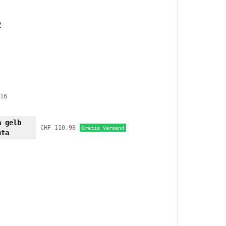
2
16
a gelb
CHF 110.98
Gratis Versand
nta