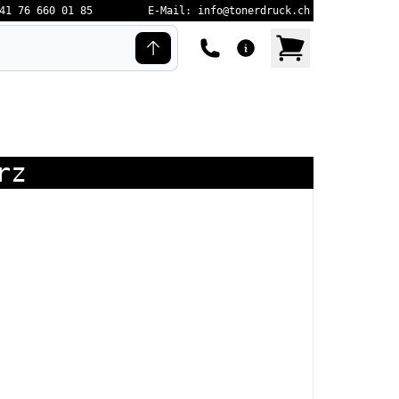
41 76 660 01 85
E-Mail: info@tonerdruck.ch
rz