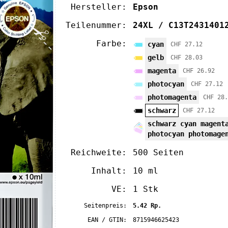
Hersteller:
Epson
Teilenummer:
24XL / C13T2431401
Farbe:
cyan
CHF 27.12
gelb
CHF 28.03
magenta
CHF 26.92
photocyan
CHF 27.12
photomagenta
CHF 28.
schwarz
CHF 27.12
schwarz cyan magent
photocyan photomage
Reichweite:
500 Seiten
Inhalt:
10 ml
VE:
1 Stk
Seitenpreis:
5.42 Rp.
EAN / GTIN:
8715946625423