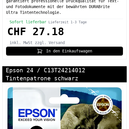
garantiert professionelle Druckqualität für Text-
und Fotodokumente mit der bewährten DURABrite
Ultra Tintentechnologie.
Sofort lieferbar
Lieferzeit 1-3 Tage
CHF 27.18
inkl. MwSt
zzgl. Versand
In den Einkaufswagen
Epson 24 / C13T24214012
Tintenpatrone schwarz