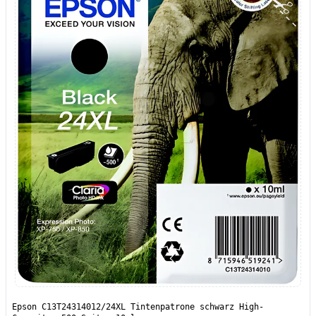
Epson C13T24314012/24XL Tintenpatrone schwarz High-