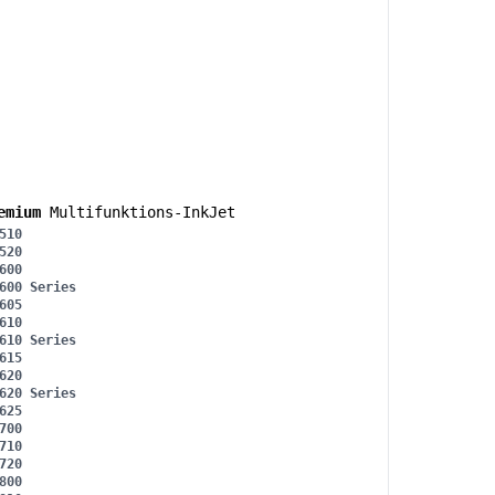
emium
Multifunktions-InkJet
510
520
600
600 Series
605
610
610 Series
615
620
620 Series
625
700
710
720
800