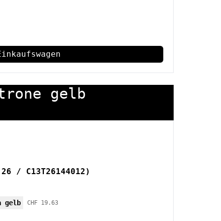
Einkaufswagen
trone gelb
 26 / C13T26144012)
a gelb
CHF 19.63