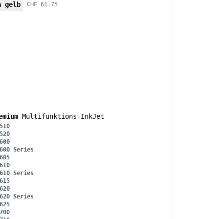
a gelb
CHF 61.75
emium
Multifunktions-InkJet
510
520
600
600 Series
605
610
610 Series
615
620
620 Series
625
700