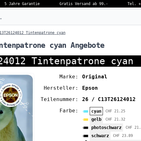
5 Jahre Garantie
Gratis Versand ab 99.-
Tel. +
eben…
13T26124012 Tintenpatrone cyan
ntenpatrone cyan Angebote
24012 Tintenpatrone cyan
Marke:
Original
Hersteller:
Epson
Teilenummer:
26 / C13T26124012
Farbe:
cyan
CHF 21.25
gelb
CHF 21.32
photoschwarz
CHF 21.
schwarz
CHF 23.89