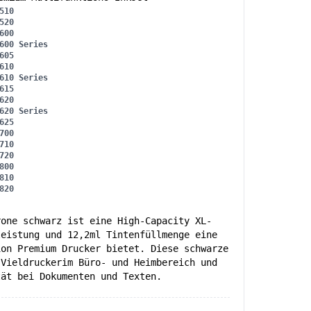
510
520
600
600 Series
605
610
610 Series
615
620
620 Series
625
700
710
720
800
810
820
rone schwarz ist eine High-Capacity XL-
leistung und 12,2ml Tintenfüllmenge eine
ion Premium Drucker bietet. Diese schwarze
 Vieldruckerim Büro- und Heimbereich und
tät bei Dokumenten und Texten.