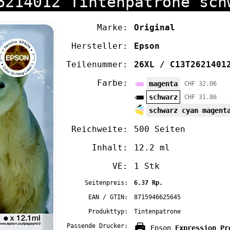
6214012 Tintenpatrone sch
Marke:
Original
Hersteller:
Epson
Teilenummer:
26XL / C13T2621401
Farbe:
magenta
CHF 32.06
schwarz
CHF 31.86
schwarz cyan magent
Reichweite:
500 Seiten
Inhalt:
12.2 ml
VE:
1 Stk
Seitenpreis:
6.37 Rp.
EAN / GTIN:
8715946625645
Produkttyp:
Tintenpatrone
Passende Drucker:
Epson
Expression Pr