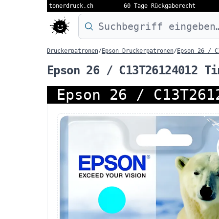
tonerdruck.ch
60 Tage Rückgaberecht
Druckermodell oder Produktnamen eing
Druckerpatronen
/
Epson Druckerpatronen
/
Epson 26 / C
Epson 26 / C13T26124012 Ti
Epson 26 / C13T261