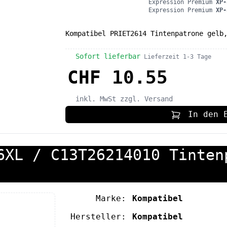
Expression Premium
XP-
Expression Premium
XP-
Kompatibel PRIET2614 Tintenpatrone gelb
Sofort lieferbar
Lieferzeit 1-3 Tage
CHF 10.55
inkl. MwSt
zzgl. Versand
In den 
6XL / C13T26214010 Tinten
Marke:
Kompatibel
Hersteller:
Kompatibel