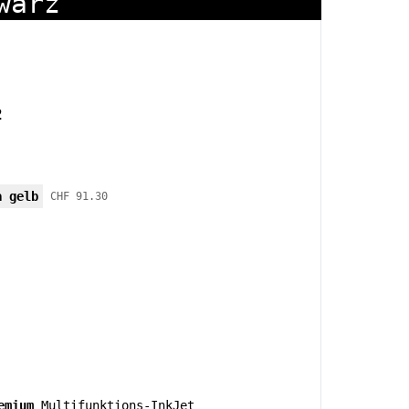
warz
2
a gelb
CHF 91.30
emium
Multifunktions-InkJet