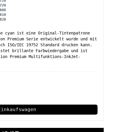
710
720
800
810
820
ne cyan ist eine Original-Tintenpatrone
ion Premium Serie entwickelt wurde und mit
ach ISO/IEC 19752 Standard drucken kann.
istet brillante Farbwiedergabe und ist
sion Premium Multifunktions-InkJet-
Einkaufswagen