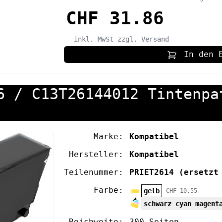
CHF 31.86
inkl. MwSt
zzgl. Versand
In den 
6 / C13T26144012 Tintenpa
Marke:
Kompatibel
Hersteller:
Kompatibel
Teilenummer:
PRIET2614
(ersetzt
Farbe:
gelb
CHF 10.55
schwarz cyan magent
Reichweite:
300 Seiten