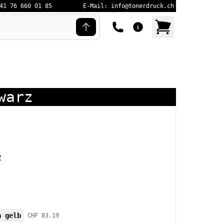
41 76 660 01 85
E-Mail: info@tonerdruck.ch
warz
2
a gelb
CHF 83.19