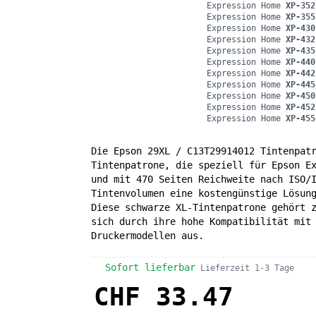
Expression Home
XP-352
Expression Home
XP-355
Expression Home
XP-430
Expression Home
XP-432
Expression Home
XP-435
Expression Home
XP-440
Expression Home
XP-442
Expression Home
XP-445
Expression Home
XP-450
Expression Home
XP-452
Expression Home
XP-455
Die Epson 29XL / C13T29914012 Tintenpat
Tintenpatrone, die speziell für Epson E
und mit 470 Seiten Reichweite nach ISO/
Tintenvolumen eine kostengünstige Lösun
Diese schwarze XL-Tintenpatrone gehört 
sich durch ihre hohe Kompatibilität mit
Druckermodellen aus.
Sofort lieferbar
Lieferzeit 1-3 Tage
CHF 33.47