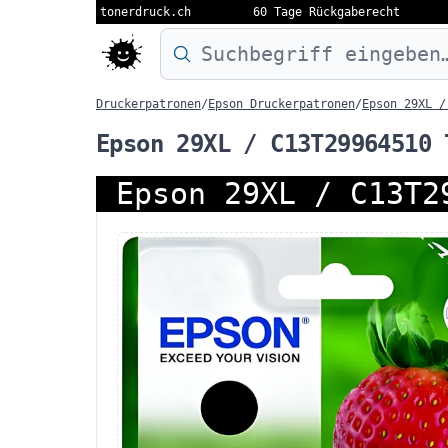
tonerdruck.ch
60 Tage Rückgaberecht
Druckermodell oder Produktnamen eing
Druckerpatronen
/
Epson Druckerpatronen
/
Epson 29XL /
Epson 29XL / C13T29964510 
Epson 29XL / C13T2