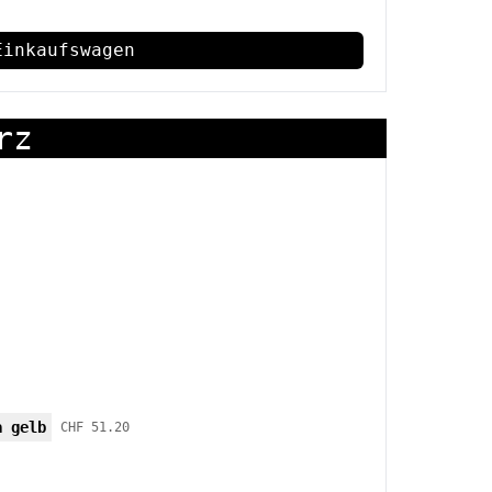
Einkaufswagen
rz
a gelb
CHF 51.20