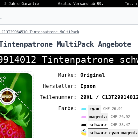
5 Jahre Garantie
Gratis Versand ab 99.-
Tel. +
eben…
 C13T29964510 Tintenpatrone MultiPack
Tintenpatrone MultiPack Angebote
9914012 Tintenpatrone sch
Marke:
Original
Hersteller:
Epson
Teilenummer:
29XL / C13T2991401
Farbe:
cyan
CHF 26.92
magenta
CHF 26.92
schwarz
CHF 33.47
schwarz cyan magent