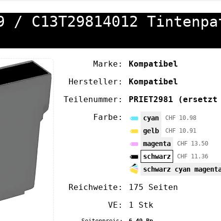
9 / C13T29814012 Tintenpa
Marke:
Kompatibel
Hersteller:
Kompatibel
Teilenummer:
PRIET2981
(ersetzt
Farbe:
cyan
CHF 10.98
gelb
CHF 10.91
magenta
CHF 13.50
schwarz
CHF 11.36
schwarz cyan magent
Reichweite:
175 Seiten
VE:
1 Stk