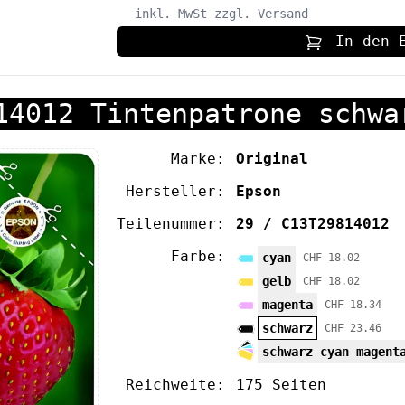
inkl. MwSt
zzgl. Versand
In den 
14012 Tintenpatrone schwa
Marke:
Original
Hersteller:
Epson
Teilenummer:
29 / C13T29814012
Farbe:
cyan
CHF 18.02
gelb
CHF 18.02
magenta
CHF 18.34
schwarz
CHF 23.46
schwarz cyan magent
Reichweite:
175 Seiten