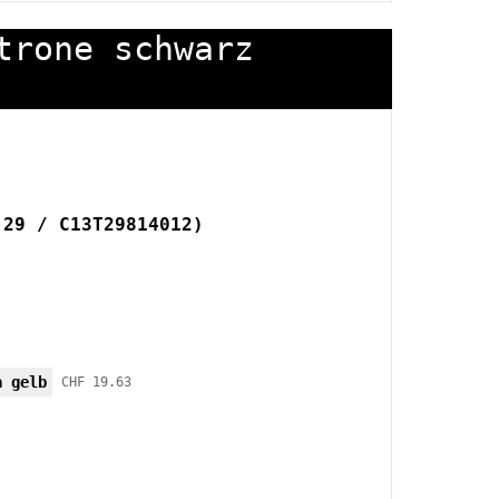
trone schwarz
 29 / C13T29814012)
a gelb
CHF 19.63