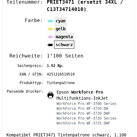
Teilenummer:
PRIET3471
(ersetzt 34XL /
C13T34714010)
Farbe:
cyan
gelb
magenta
schwarz
Reichweite:
1’100 Seiten
Seitenpreis:
1.92 Rp.
EAN / GTIN:
4251316519519
Produkttyp:
Tintenpatrone
Passende Drucker:
Epson
Workforce Pro
Multifunktions-InkJet
WorkForce Pro WF-3700 Series
WorkForce Pro WF-3720 DW
WorkForce Pro WF-3720 DWF
WorkForce Pro WF-3720 Series
WorkForce Pro WF-3725 DWF
Kompatibel PRIET3471 Tintenpatrone schwarz, 1.100