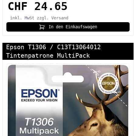
CHF 24.65
inkl. MwSt
zzgl. Versand
In den Einkaufswagen
Epson T1306 / C13T13064012
Tintenpatrone MultiPack