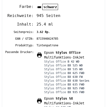
Farbe:
schwarz
Reichweite:
945 Seiten
Inhalt:
25.4 ml
Seitenpreis:
3.62 Rp.
EAN / GTIN:
8715946624785
Produkttyp:
Tintenpatrone
Passende Drucker:
Epson
Stylus Office
Multifunktions-InkJet
Stylus Office
B 42 WD
Stylus Office
BX 525 WD
Stylus Office
BX 535 WD
Stylus Office
BX 625 FWD
Stylus Office
BX 630 FW
Stylus Office
BX 630 Series
Stylus Office
BX 635 FWD
Stylus Office
BX 925 FWD
Stylus Office
BX 935 FWD
Epson
Stylus SX
Multifunktions-InkJet