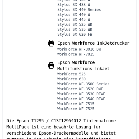
Stylus SX
438 W
Stylus SX
440 Series
Stylus SX
440 W
Stylus SX
445 W
Stylus SX
525 WD
Stylus SX
535 WD
Stylus SX
620 FW
Epson
Workforce
InkJetdrucker
WorkForce WF-3010 DW
WorkForce WF-7015
Epson
Workforce
Multifunktions-InkJet
WorkForce 525
WorkForce 630
WorkForce WF-3500 Series
WorkForce WF-3520 DWF
WorkForce WF-3530 DTWF
WorkForce WF-3540 DTWF
WorkForce WF-7515
WorkForce WF-7525
Die Epson T1295 / C13T12954012 Tintenpatrone
MultiPack ist eine bewährte Lösung für
verschiedene Epson-Druckermodelle und bietet