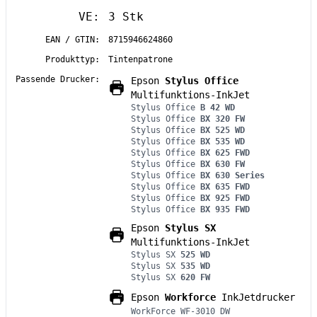
VE:
3 Stk
EAN / GTIN:
8715946624860
Produkttyp:
Tintenpatrone
Passende Drucker:
Epson
Stylus Office
Multifunktions-InkJet
Stylus Office
B 42 WD
Stylus Office
BX 320 FW
Stylus Office
BX 525 WD
Stylus Office
BX 535 WD
Stylus Office
BX 625 FWD
Stylus Office
BX 630 FW
Stylus Office
BX 630 Series
Stylus Office
BX 635 FWD
Stylus Office
BX 925 FWD
Stylus Office
BX 935 FWD
Epson
Stylus SX
Multifunktions-InkJet
Stylus SX
525 WD
Stylus SX
535 WD
Stylus SX
620 FW
Epson
Workforce
InkJetdrucker
WorkForce WF-3010 DW