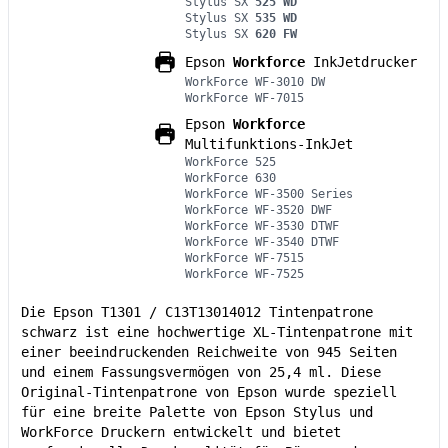
Stylus SX
525 WD
Stylus SX
535 WD
Stylus SX
620 FW
Epson
Workforce
InkJetdrucker
WorkForce WF-3010 DW
WorkForce WF-7015
Epson
Workforce
Multifunktions-InkJet
WorkForce 525
WorkForce 630
WorkForce WF-3500 Series
WorkForce WF-3520 DWF
WorkForce WF-3530 DTWF
WorkForce WF-3540 DTWF
WorkForce WF-7515
WorkForce WF-7525
Die Epson T1301 / C13T13014012 Tintenpatrone
schwarz ist eine hochwertige XL-Tintenpatrone mit
einer beeindruckenden Reichweite von 945 Seiten
und einem Fassungsvermögen von 25,4 ml. Diese
Original-Tintenpatrone von Epson wurde speziell
für eine breite Palette von Epson Stylus und
WorkForce Druckern entwickelt und bietet