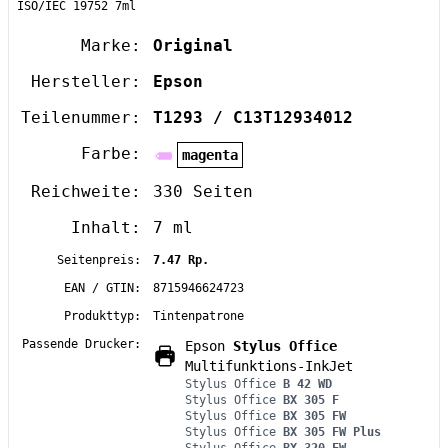
ISO/IEC 19752 7ml
Marke:
Original
Hersteller:
Epson
Teilenummer:
T1293 / C13T12934012
Farbe:
magenta
Reichweite:
330 Seiten
Inhalt:
7 ml
Seitenpreis:
7.47 Rp.
EAN / GTIN:
8715946624723
Produkttyp:
Tintenpatrone
Passende Drucker:
Epson
Stylus Office
Multifunktions-InkJet
Stylus Office
B 42 WD
Stylus Office
BX 305 F
Stylus Office
BX 305 FW
Stylus Office
BX 305 FW Plus
Stylus Office
BX 320 FW