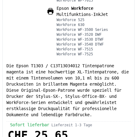
WorkForce WF-7015
Epson
Workforce
Multifunktions-InkJet
WorkForce 525
WorkForce 630
WorkForce WF-3500 Series
WorkForce WF-3520 DWF
WorkForce WF-3530 DTWF
WorkForce WF-3540 DTWF
WorkForce WF-7515
WorkForce WF-7525
Die Epson T1303 / C13T13034012 Tintenpatrone
magenta ist eine hochwertige XL-Tintenpatrone, die
mit einem Tintenvolumen von 10,1 ml bis zu 600
Druckseiten in brillantem Magenta ermöglicht.
Diese Original-Epson-Patrone wurde speziell für
Drucker der Stylus-SX-, Stylus-Office-BX- und
WorkForce-Serien entwickelt und gewährleistet
erstklassige Druckqualität für professionelle
Dokumente und lebendige Farbdrucke.
Sofort lieferbar
Lieferzeit 1-3 Tage
CHF 25.65