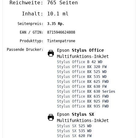
Reichweite:
765 Seiten
Inhalt:
10.1 ml
Seitenpreis:
3.35 Rp.
EAN / GTIN:
8715946624808
Produkttyp:
Tintenpatrone
Passende Drucker:
Epson
Stylus Office
Multifunktions-InkJet
Stylus Office
B 42 WD
Stylus Office
BX 320 FW
Stylus Office
BX 525 WD
Stylus Office
BX 535 WD
Stylus Office
BX 625 FWD
Stylus Office
BX 630 FW
Stylus Office
BX 630 Series
Stylus Office
BX 635 FWD
Stylus Office
BX 925 FWD
Stylus Office
BX 935 FWD
Epson
Stylus SX
Multifunktions-InkJet
Stylus SX
525 WD
Stylus SX
535 WD
Stylus SX
620 FW