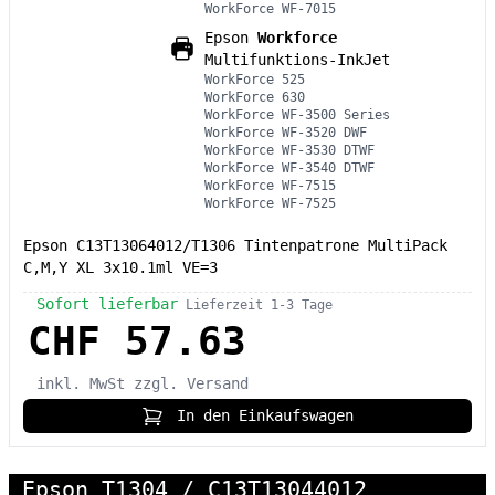
WorkForce WF-7015
Epson
Workforce
Multifunktions-InkJet
WorkForce 525
WorkForce 630
WorkForce WF-3500 Series
WorkForce WF-3520 DWF
WorkForce WF-3530 DTWF
WorkForce WF-3540 DTWF
WorkForce WF-7515
WorkForce WF-7525
Epson C13T13064012/T1306 Tintenpatrone MultiPack
C,M,Y XL 3x10.1ml VE=3
Sofort lieferbar
Lieferzeit 1-3 Tage
CHF 57.63
inkl. MwSt
zzgl. Versand
In den Einkaufswagen
Epson T1304 / C13T13044012