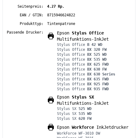
Seitenpreis:
4.27 Rp.
EAN / GTIN:
8715946624822
Produkttyp:
Tintenpatrone
Passende Drucker:
Epson
Stylus Office
Multifunktions-InkJet
Stylus Office
B 42 WD
Stylus Office
BX 320 FW
Stylus Office
BX 525 WD
Stylus Office
BX 535 WD
Stylus Office
BX 625 FWD
Stylus Office
BX 630 FW
Stylus Office
BX 630 Series
Stylus Office
BX 635 FWD
Stylus Office
BX 925 FWD
Stylus Office
BX 935 FWD
Epson
Stylus SX
Multifunktions-InkJet
Stylus SX
525 WD
Stylus SX
535 WD
Stylus SX
620 FW
Epson
Workforce
InkJetdrucker
WorkForce WF-3010 DW