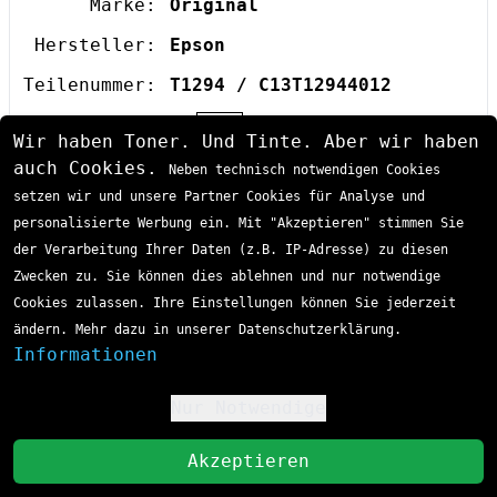
Marke:
Original
Hersteller:
Epson
Teilenummer:
T1294 / C13T12944012
Farbe:
gelb
Wir haben Toner. Und Tinte. Aber wir haben
Reichweite:
515 Seiten
auch Cookies.
Neben technisch notwendigen Cookies
setzen wir und unsere Partner Cookies für Analyse und
Inhalt:
7 ml
personalisierte Werbung ein. Mit "Akzeptieren" stimmen Sie
Seitenpreis:
4.66 Rp.
der Verarbeitung Ihrer Daten (z.B. IP-Adresse) zu diesen
EAN / GTIN:
8715946624747
Zwecken zu. Sie können dies ablehnen und nur notwendige
Cookies zulassen. Ihre Einstellungen können Sie jederzeit
Produkttyp:
Tintenpatrone
ändern. Mehr dazu in unserer Datenschutzerklärung.
Passende Drucker:
Epson
Stylus Office
Informationen
Sofort lieferbar
Lieferzeit 1-3 Tage
Multifunktions-InkJet
CHF 23.99
Stylus Office
B 42 WD
Stylus Office
BX 305 F
Nur Notwendige
!
Stylus Office
BX 305 FW
inkl. MwSt
zzgl. Versand
Stylus Office
BX 305 FW Plus
St
Stylus Office
BX 320 FW
Akzeptieren
In den Einkaufswagen
Stylus Office
BX 525 WD
Stylus Office
BX 535 WD