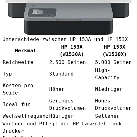
Unterschiede zwischen HP 153A und HP 153X
HP 153A
HP 153X
Merkmal
(W1530A)
(W1530X)
Reichweite
2.500 Seiten
5.000 Seiten
High-
Typ
Standard
Capacity
Kosten pro
Höher
Niedriger
Seite
Geringes
Hohes
Ideal für
Druckvolumen
Druckvolumen
Wechselfrequenz
Häufiger
Seltener
Wartung und Pflege der HP LaserJet Tank
Drucker