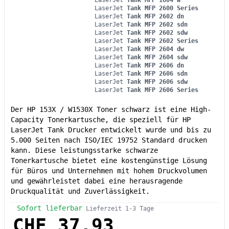
LaserJet
Tank MFP 2600 Series
LaserJet
Tank MFP 2602 dn
LaserJet
Tank MFP 2602 sdn
LaserJet
Tank MFP 2602 sdw
LaserJet
Tank MFP 2602 Series
LaserJet
Tank MFP 2604 dw
LaserJet
Tank MFP 2604 sdw
LaserJet
Tank MFP 2606 dn
LaserJet
Tank MFP 2606 sdn
LaserJet
Tank MFP 2606 sdw
LaserJet
Tank MFP 2606 Series
Der HP 153X / W1530X Toner schwarz ist eine High-
Capacity Tonerkartusche, die speziell für HP
LaserJet Tank Drucker entwickelt wurde und bis zu
5.000 Seiten nach ISO/IEC 19752 Standard drucken
kann. Diese leistungsstarke schwarze
Tonerkartusche bietet eine kostengünstige Lösung
für Büros und Unternehmen mit hohem Druckvolumen
und gewährleistet dabei eine herausragende
Druckqualität und Zuverlässigkeit.
Sofort lieferbar
Lieferzeit 1-3 Tage
CHF 37.93