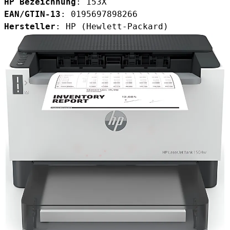
HP Bezeichnung
: 153X
EAN/GTIN-13
: 0195697898266
Hersteller
: HP (Hewlett-Packard)