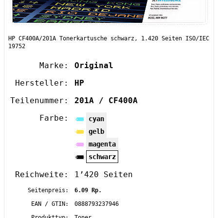
HP CF400A/201A Tonerkartusche schwarz, 1.420 Seiten ISO/IEC
19752
Marke:
Original
Hersteller:
HP
Teilenummer:
201A / CF400A
Farbe:
cyan
gelb
magenta
schwarz
Reichweite:
1’420 Seiten
Seitenpreis:
6.09 Rp.
EAN / GTIN:
0888793237946
Produkttyp:
Toner