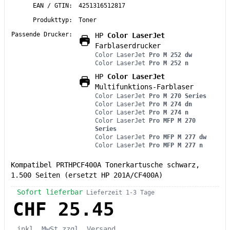
EAN / GTIN:
4251316512817
Produkttyp:
Toner
Passende Drucker:
HP
Color LaserJet
Farblaserdrucker
Color LaserJet
Pro M 252 dw
Color LaserJet
Pro M 252 n
HP
Color LaserJet
Multifunktions-Farblaser
Color LaserJet
Pro M 270 Series
Color LaserJet
Pro M 274 dn
Color LaserJet
Pro M 274 n
Color LaserJet
Pro MFP M 270
Series
Color LaserJet
Pro MFP M 277 dw
Color LaserJet
Pro MFP M 277 n
Kompatibel PRTHPCF400A Tonerkartusche schwarz,
1.500 Seiten (ersetzt HP 201A/CF400A)
Sofort lieferbar
Lieferzeit 1-3 Tage
CHF 25.45
inkl. MwSt
zzgl. Versand