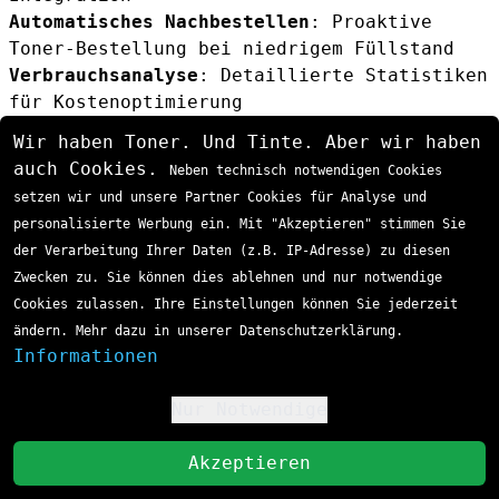
Automatisches Nachbestellen
: Proaktive
Toner-Bestellung bei niedrigem Füllstand
Verbrauchsanalyse
: Detaillierte Statistiken
für Kostenoptimierung
Häufig gestellte Fragen (FAQ)
Wir haben Toner. Und Tinte. Aber wir haben
Ist der HP 201X / CF403X Toner magenta mit
auch Cookies.
Neben technisch notwendigen Cookies
allen HP Color LaserJet Druckern
setzen wir und unsere Partner Cookies für Analyse und
kompatibel?
personalisierte Werbung ein. Mit "Akzeptieren" stimmen Sie
Nein, der HP 201X / CF403X ist spezifisch
der Verarbeitung Ihrer Daten (z.B. IP-Adresse) zu diesen
für die HP Color LaserJet Pro M 252, M 270,
Zwecken zu. Sie können dies ablehnen und nur notwendige
M 274 und M 277 Serien entwickelt. Die
Cookies zulassen. Ihre Einstellungen können Sie jederzeit
Verwendung in anderen Druckermodellen ist
ändern. Mehr dazu in unserer Datenschutzerklärung.
nicht möglich und kann zu Schäden führen.
Informationen
Wie lange ist die Haltbarkeit einer
ungeöffneten HP 201X CF403X Tonerkartusche?
Nur Notwendige
!
Ungeöffnete Original HP Tonerkartuschen
haben bei sachgemässer Lagerung eine
St
Akzeptieren
Haltbarkeit von etwa 24 Monaten. Lagern Sie