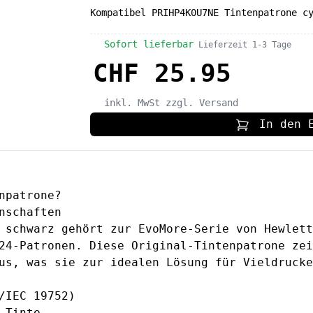
Kompatibel PRIHP4K0U7NE Tintenpatrone c
Sofort lieferbar
Lieferzeit 1-3 Tage
CHF 25.95
inkl. MwSt
zzgl. Versand
In den 
npatrone?
nschaften
 schwarz gehört zur EvoMore-Serie von Hewlett
24-Patronen. Diese Original-Tintenpatrone zei
us, was sie zur idealen Lösung für Vieldrucke
/IEC 19752)
 Tinte