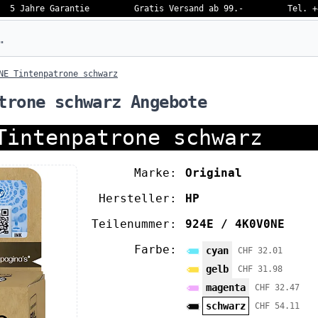
5 Jahre Garantie
Gratis Versand ab 99.-
Tel. +
eben…
NE Tintenpatrone schwarz
trone schwarz Angebote
Tintenpatrone schwarz
Marke:
Original
Hersteller:
HP
Teilenummer:
924E / 4K0V0NE
Farbe:
cyan
CHF 32.01
gelb
CHF 31.98
magenta
CHF 32.47
schwarz
CHF 54.11