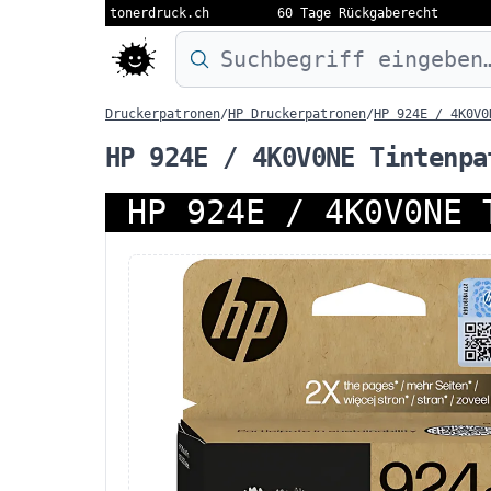
tonerdruck.ch
60 Tage Rückgaberecht
Druckermodell oder Produktnamen eing
Druckerpatronen
/
HP Druckerpatronen
/
HP 924E / 4K0V0
HP 924E / 4K0V0NE Tintenpa
HP 924E / 4K0V0NE 