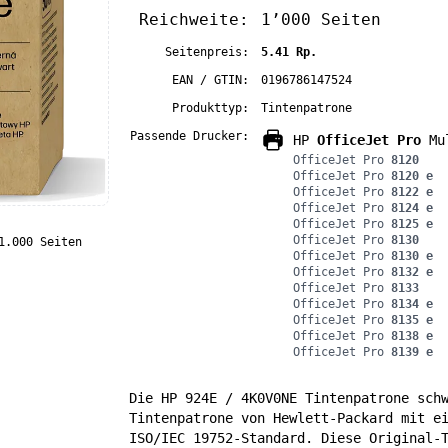
Reichweite:
1’000 Seiten
Seitenpreis:
5.41 Rp.
EAN / GTIN:
0196786147524
Produkttyp:
Tintenpatrone
Passende Drucker:
HP
OfficeJet Pro
Mul
OfficeJet Pro
8120
OfficeJet Pro
8120 e
OfficeJet Pro
8122 e
OfficeJet Pro
8124 e
OfficeJet Pro
8125 e
OfficeJet Pro
8130
1.000 Seiten
OfficeJet Pro
8130 e
OfficeJet Pro
8132 e
OfficeJet Pro
8133
OfficeJet Pro
8134 e
OfficeJet Pro
8135 e
OfficeJet Pro
8138 e
OfficeJet Pro
8139 e
Die HP 924E / 4K0V0NE Tintenpatrone sch
Tintenpatrone von Hewlett-Packard mit e
ISO/IEC 19752-Standard. Diese Original-