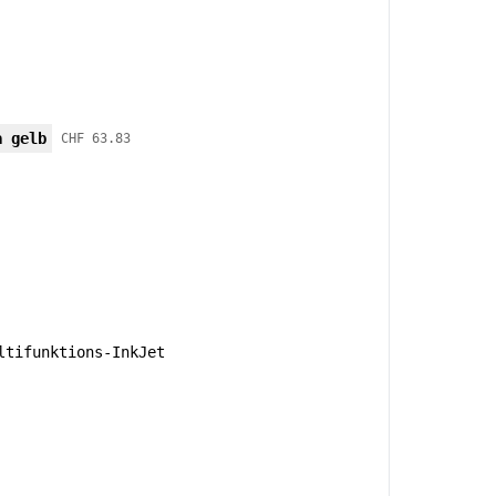
a gelb
CHF 63.83
tifunktions-InkJet