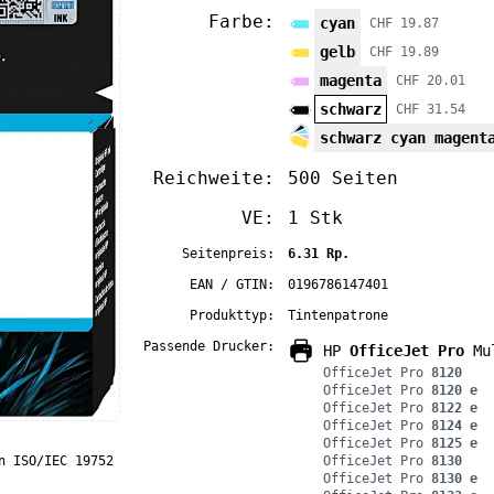
Farbe:
cyan
CHF 19.87
gelb
CHF 19.89
magenta
CHF 20.01
schwarz
CHF 31.54
schwarz cyan magent
Reichweite:
500 Seiten
VE:
1 Stk
Seitenpreis:
6.31 Rp.
EAN / GTIN:
0196786147401
Produkttyp:
Tintenpatrone
Passende Drucker:
HP
OfficeJet Pro
Mul
OfficeJet Pro
8120
OfficeJet Pro
8120 e
OfficeJet Pro
8122 e
OfficeJet Pro
8124 e
OfficeJet Pro
8125 e
n ISO/IEC 19752
OfficeJet Pro
8130
OfficeJet Pro
8130 e