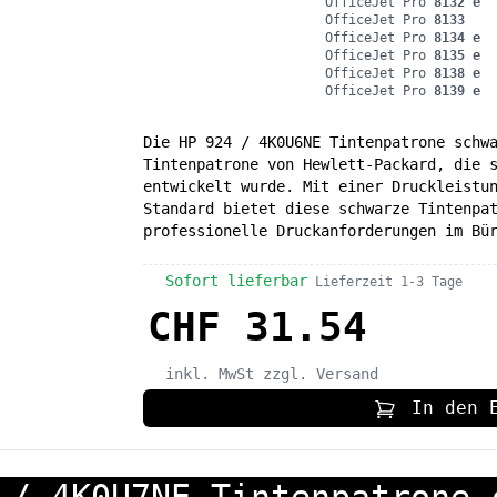
OfficeJet Pro
8132 e
OfficeJet Pro
8133
OfficeJet Pro
8134 e
OfficeJet Pro
8135 e
OfficeJet Pro
8138 e
OfficeJet Pro
8139 e
Die HP 924 / 4K0U6NE Tintenpatrone schw
Tintenpatrone von Hewlett-Packard, die 
entwickelt wurde. Mit einer Druckleistu
Standard bietet diese schwarze Tintenpa
professionelle Druckanforderungen im Bü
Sofort lieferbar
Lieferzeit 1-3 Tage
CHF 31.54
inkl. MwSt
zzgl. Versand
In den 
 / 4K0U7NE Tintenpatrone 