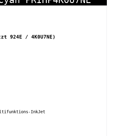
tzt 924E / 4K0U7NE)
tifunktions-InkJet