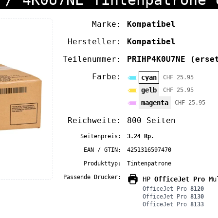
Marke:
Kompatibel
Hersteller:
Kompatibel
Teilenummer:
PRIHP4K0U7NE
(erse
Farbe:
cyan
CHF 25.95
gelb
CHF 25.95
magenta
CHF 25.95
Reichweite:
800 Seiten
Seitenpreis:
3.24 Rp.
EAN / GTIN:
4251316597470
Produkttyp:
Tintenpatrone
Passende Drucker:
HP
OfficeJet Pro
Mul
OfficeJet Pro
8120
OfficeJet Pro
8130
OfficeJet Pro
8133