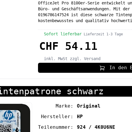
OfficeJet Pro 8100er-Serie entwickelt u
Büro- und Geschäftsanwendungen. Mit der
0196786147524 ist diese schwarze Tinten
kostenbewusstes und qualitativ hochwert
Sofort lieferbar
Lieferzeit 1-3 Tage
CHF 54.11
inkl. MwSt
zzgl. Versand
In den 
intenpatrone schwarz
Marke:
Original
Hersteller:
HP
Teilenummer:
924 / 4K0U6NE