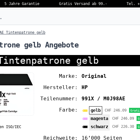
5 Jahre Garantie
Gratis Versand ab 99.-
Tel. +
eben…
AE Tintenpatrone gelb
trone gelb Angebote
Tintenpatrone gelb
Marke:
Original
Hersteller:
HP
Teilenummer:
991X / M0J98AE
Farbe:
gelb
CHF 246.09
Grati
magenta
CHF 246.09
G
schwarz
CHF 226.30
G
en ISO/IEC
Reichweite:
16’000 Seiten