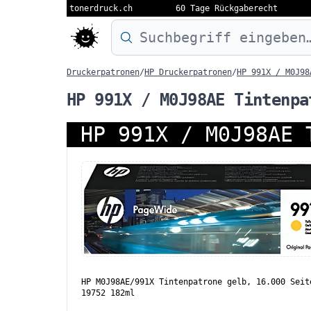
tonerdruck.ch
60 Tage Rückgaberecht
Druckermodell oder Produktnamen eing
Druckerpatronen
/
HP Druckerpatronen
/
HP 991X / M0J98
HP 991X / M0J98AE Tintenpa
HP 991X / M0J98AE 
HP M0J98AE/991X Tintenpatrone gelb, 16.000 Seit
19752 182ml