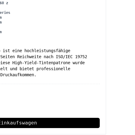
60 z
eries
n
n
n
b ist eine hochleistungsfähige
 Seiten Reichweite nach ISO/IEC 19752
Diese High-Yield-Tintenpatrone wurde
kelt und bietet professionelle
 Druckaufkommen.
Einkaufswagen