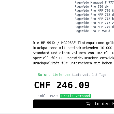
PageWide
Managed P 777
PageWide
Pro 750 dw
PageWide
Pro MFP 770 S
PageWide
Pro MFP 772 d
PageWide
Pro MFP 772 h
PageWide
Pro MFP 777 z
PageWide
Pro MFP 779 d
PageWide
Pro P 750 d
Die HP 991X / M0J98AE Tintenpatrone gel
Druckpatrone mit beeindruckenden 16.000
Standard und einem Volumen von 182 ml. 
speziell für HP PageWide-Drucker entwic
Druckqualität für Unternehmen mit hohem
Sofort lieferbar
Lieferzeit 1-3 Tage
CHF 246.09
inkl. MwSt
Gratis Versand
In den 