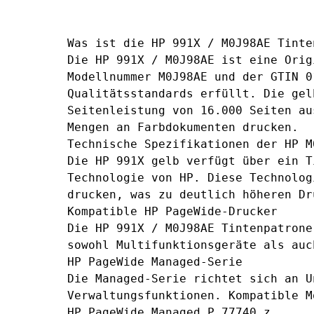
Was ist die HP 991X / M0J98AE Tinte
Die HP 991X / M0J98AE ist eine Orig
Modellnummer M0J98AE und der GTIN 0
Qualitätsstandards erfüllt. Die gel
Seitenleistung von 16.000 Seiten au
Mengen an Farbdokumenten drucken.
Technische Spezifikationen der HP M
Die HP 991X gelb verfügt über ein T
Technologie von HP. Diese Technolog
drucken, was zu deutlich höheren Dr
Kompatible HP PageWide-Drucker
Die
HP 991X / M0J98AE Tintenpatrone
sowohl Multifunktionsgeräte als auc
HP PageWide Managed-Serie
Die Managed-Serie richtet sich an U
Verwaltungsfunktionen. Kompatible M
HP PageWide Managed P 77740 z