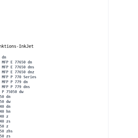
nktions-InkJet
 dn
 MFP E 77650 dn
 MFP E 77650 dns
 MFP E 77650 dnz
 MFP P 770 Series
 MFP P 779 dn
 MFP P 779 dns
 P 75050 dw
50 dn
50 dw
40 dn
40 hn
40 z
40 zs
50 z
50 zhs
50 zs