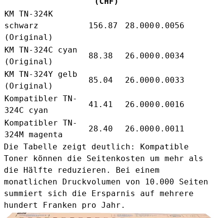
(CHF)
KM TN-324K
schwarz
156.87
28.000
0.0056
(Original)
KM TN-324C cyan
88.38
26.000
0.0034
(Original)
KM TN-324Y gelb
85.04
26.000
0.0033
(Original)
Kompatibler TN-
41.41
26.000
0.0016
324C cyan
Kompatibler TN-
28.40
26.000
0.0011
324M magenta
Die Tabelle zeigt deutlich: Kompatible
Toner können die Seitenkosten um mehr als
die Hälfte reduzieren. Bei einem
monatlichen Druckvolumen von 10.000 Seiten
summiert sich die Ersparnis auf mehrere
hundert Franken pro Jahr.