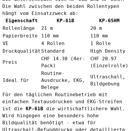
Die Wahl zwischen den beiden Rollentypen
hängt vom Einsatzzweck ab:
Eigenschaft
KP-61B
KP-65HM
Rollenlänge
21 m
20 m
Papierbreite
110 mm
110 mm
VE
4 Rollen
1 Rolle
Druckqualität
Standard
High Density
CHF 14.30 (4er-
CHF 20.97
Preis
Pack)
(Einzelrolle)
Routine-
Ultraschall,
Ideal für
Ausdrucke, EKG,
Bildgebung
Belege
Für den täglichen Routinebetrieb mit
einfachen Textausdrucken und EKG-Streifen
ist die
KP-61B
die wirtschaftlichere Wahl.
Wird hingegen eine besonders hohe
Bildqualität benötigt - etwa für
Ultraschall-Befunddrucke oder detaillierte