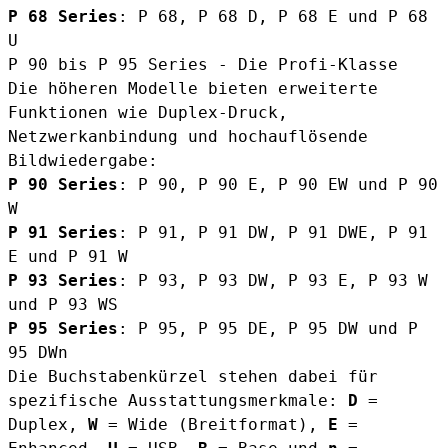
P 68 Series
: P 68, P 68 D, P 68 E und P 68
U
P 90 bis P 95 Series - Die Profi-Klasse
Die höheren Modelle bieten erweiterte
Funktionen wie Duplex-Druck,
Netzwerkanbindung und hochauflösende
Bildwiedergabe:
P 90 Series
: P 90, P 90 E, P 90 EW und P 90
W
P 91 Series
: P 91, P 91 DW, P 91 DWE, P 91
E und P 91 W
P 93 Series
: P 93, P 93 DW, P 93 E, P 93 W
und P 93 WS
P 95 Series
: P 95, P 95 DE, P 95 DW und P
95 DWn
Die Buchstabenkürzel stehen dabei für
spezifische Ausstattungsmerkmale:
D
=
Duplex,
W
= Wide (Breitformat),
E
=