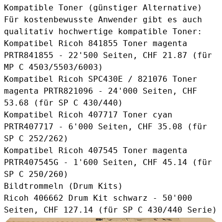
Kompatible Toner (günstiger Alternative)
Für kostenbewusste Anwender gibt es auch
qualitativ hochwertige kompatible Toner:
Kompatibel Ricoh 841855 Toner magenta
PRTR841855
- 22'500 Seiten, CHF 21.87 (für
MP C 4503/5503/6003)
Kompatibel Ricoh SPC430E / 821076 Toner
magenta PRTR821096
- 24'000 Seiten, CHF
53.68 (für SP C 430/440)
Kompatibel Ricoh 407717 Toner cyan
PRTR407717
- 6'000 Seiten, CHF 35.08 (für
SP C 252/262)
Kompatibel Ricoh 407545 Toner magenta
PRTR407545G
- 1'600 Seiten, CHF 45.14 (für
SP C 250/260)
Bildtrommeln (Drum Kits)
Ricoh 406662 Drum Kit schwarz
- 50'000
Seiten, CHF 127.14 (für SP C 430/440 Serie)