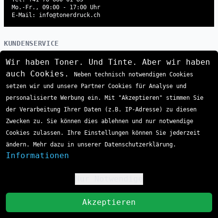
Mo.-Fr., 09:00 - 17:00 Uhr
E-Mail: info@tonerdruck.ch
KUNDENSERVICE
Hilfe
Wir haben Toner. Und Tinte. Aber wir haben
Zahlung
auch Cookies.
Neben technisch notwendigen Cookies
Versand
setzen wir und unsere Partner Cookies für Analyse und
Retoure
personalisierte Werbung ein. Mit "Akzeptieren" stimmen Sie
Erstattung
der Verarbeitung Ihrer Daten (z.B. IP-Adresse) zu diesen
FAQ
Zwecken zu. Sie können dies ablehnen und nur notwendige
UNTERNEHMEN
Cookies zulassen. Ihre Einstellungen können Sie jederzeit
ändern. Mehr dazu in unserer Datenschutzerklärung.
Über uns
Informationen
Impressum
Datenschutzerklärung
Nur Notwendige
!
Kontakt
AGB
St
Akzeptieren
VERSAND