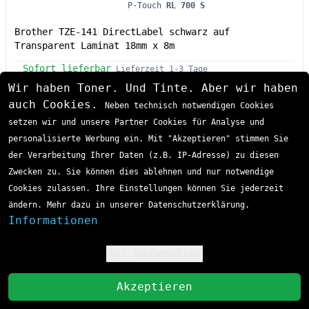
P-Touch
RL 700 S
Brother TZE-141 DirectLabel schwarz auf
Transparent Laminat 18mm x 8m
Sofort lieferbar
Lieferzeit 1-3 Tage
CHF 22.02
Wir haben Toner. Und Tinte. Aber wir haben
auch Cookies.
Neben technisch notwendigen Cookies
inkl. MwSt
zzgl. Versand
setzen wir und unsere Partner Cookies für Analyse und
In den Einkaufswagen
personalisierte Werbung ein. Mit "Akzeptieren" stimmen Sie
der Verarbeitung Ihrer Daten (z.B. IP-Adresse) zu diesen
Zwecken zu. Sie können dies ablehnen und nur notwendige
Brother TZE-261 P-Touch Farbband
Cookies zulassen. Ihre Einstellungen können Sie jederzeit
ändern. Mehr dazu in unserer Datenschutzerklärung.
Informationen
Nur Notwendige
!
St
Akzeptieren