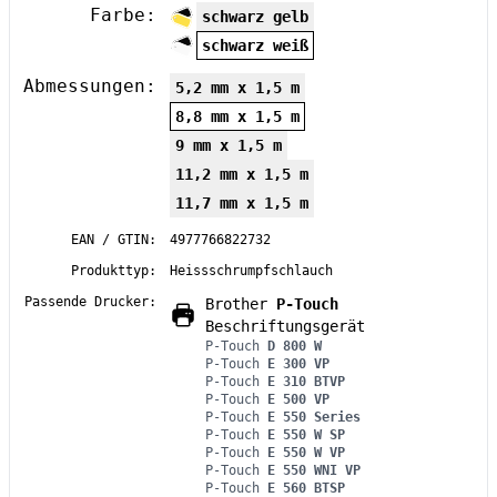
Farbe:
schwarz gelb
schwarz weiß
Abmessungen:
5,2 mm x 1,5 m
8,8 mm x 1,5 m
9 mm x 1,5 m
11,2 mm x 1,5 m
11,7 mm x 1,5 m
EAN / GTIN:
4977766822732
Produkttyp:
Heissschrumpfschlauch
Passende Drucker:
Brother
P-Touch
Beschriftungsgerät
P-Touch
D 800 W
P-Touch
E 300 VP
P-Touch
E 310 BTVP
P-Touch
E 500 VP
P-Touch
E 550 Series
P-Touch
E 550 W SP
P-Touch
E 550 W VP
P-Touch
E 550 WNI VP
P-Touch
E 560 BTSP