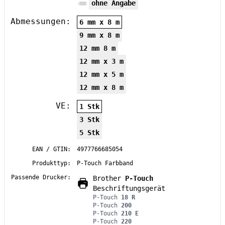
ohne Angabe
Abmessungen:
6 mm x 8 m
9 mm x 8 m
12 mm 8 m
12 mm x 3 m
12 mm x 5 m
12 mm x 8 m
VE:
1 Stk
3 Stk
5 Stk
EAN / GTIN:
4977766685054
Produkttyp:
P-Touch Farbband
Passende Drucker:
Brother
P-Touch
Beschriftungsgerät
P-Touch
18 R
P-Touch
200
P-Touch
210 E
P-Touch
220