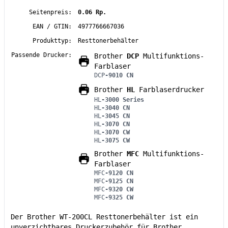
Seitenpreis:
0.06 Rp.
EAN / GTIN:
4977766667036
Produkttyp:
Resttonerbehälter
Passende Drucker:
Brother
DCP
Multifunktions-
Farblaser
DCP
-9010 CN
Brother
HL
Farblaserdrucker
HL
-3000 Series
HL
-3040 CN
HL
-3045 CN
HL
-3070 CN
HL
-3070 CW
HL
-3075 CW
Brother
MFC
Multifunktions-
Farblaser
MFC
-9120 CN
MFC
-9125 CN
MFC
-9320 CW
MFC
-9325 CW
Der Brother WT-200CL Resttonerbehälter ist ein
unverzichtbares Druckerzubehör für Brother