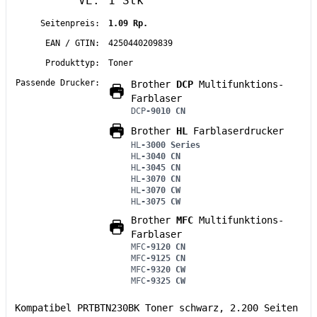
VE:
1 Stk
Seitenpreis:
1.09 Rp.
EAN / GTIN:
4250440209839
Produkttyp:
Toner
Passende Drucker:
Brother
DCP
Multifunktions-
Farblaser
DCP
-9010 CN
Brother
HL
Farblaserdrucker
HL
-3000 Series
HL
-3040 CN
HL
-3045 CN
HL
-3070 CN
HL
-3070 CW
HL
-3075 CW
Brother
MFC
Multifunktions-
Farblaser
MFC
-9120 CN
MFC
-9125 CN
MFC
-9320 CW
MFC
-9325 CW
Kompatibel PRTBTN230BK Toner schwarz, 2.200 Seiten