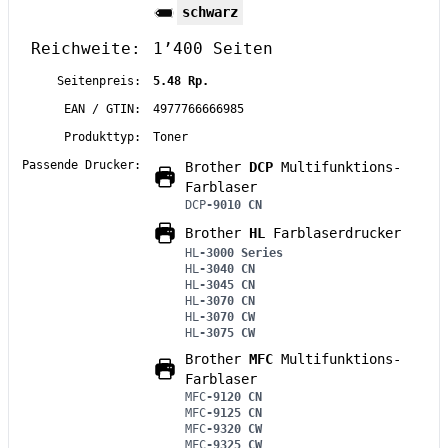
schwarz
Reichweite:
1’400 Seiten
Seitenpreis:
5.48 Rp.
EAN / GTIN:
4977766666985
Produkttyp:
Toner
Passende Drucker:
Brother
DCP
Multifunktions-
Farblaser
DCP
-9010 CN
Brother
HL
Farblaserdrucker
HL
-3000 Series
HL
-3040 CN
HL
-3045 CN
HL
-3070 CN
HL
-3070 CW
HL
-3075 CW
Brother
MFC
Multifunktions-
Farblaser
MFC
-9120 CN
MFC
-9125 CN
MFC
-9320 CW
MFC
-9325 CW