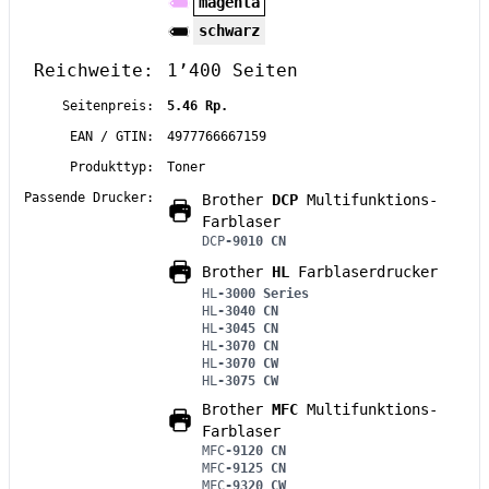
magenta
schwarz
Reichweite:
1’400 Seiten
Seitenpreis:
5.46 Rp.
EAN / GTIN:
4977766667159
Produkttyp:
Toner
Passende Drucker:
Brother
DCP
Multifunktions-
Farblaser
DCP
-9010 CN
Brother
HL
Farblaserdrucker
HL
-3000 Series
HL
-3040 CN
HL
-3045 CN
HL
-3070 CN
HL
-3070 CW
HL
-3075 CW
Brother
MFC
Multifunktions-
Farblaser
MFC
-9120 CN
MFC
-9125 CN
MFC
-9320 CW