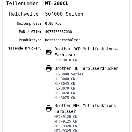
Teilenummer:
WT-200CL
Reichweite:
50’000 Seiten
Seitenpreis:
0.06 Rp.
EAN / GTIN:
4977766667036
Produkttyp:
Resttonerbehälter
Passende Drucker:
Brother
DCP
Multifunktions-
Farblaser
DCP
-9010 CN
Brother
HL
Farblaserdrucker
HL
-3000 Series
HL
-3040 CN
HL
-3045 CN
HL
-3070 CN
HL
-3070 CW
HL
-3075 CW
Brother
MFC
Multifunktions-
Farblaser
MFC
-9120 CN
MFC
-9125 CN
MFC
-9320 CW
MFC
-9325 CW