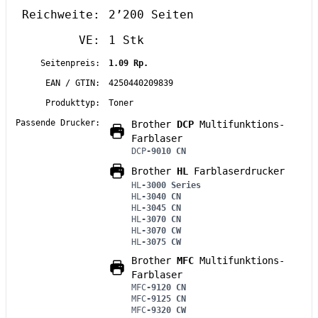
Reichweite:
2’200 Seiten
VE:
1 Stk
Seitenpreis:
1.09 Rp.
EAN / GTIN:
4250440209839
Produkttyp:
Toner
Passende Drucker:
Brother
DCP
Multifunktions-
Farblaser
DCP
-9010 CN
Brother
HL
Farblaserdrucker
HL
-3000 Series
HL
-3040 CN
HL
-3045 CN
HL
-3070 CN
HL
-3070 CW
HL
-3075 CW
Brother
MFC
Multifunktions-
Farblaser
MFC
-9120 CN
MFC
-9125 CN
MFC
-9320 CW