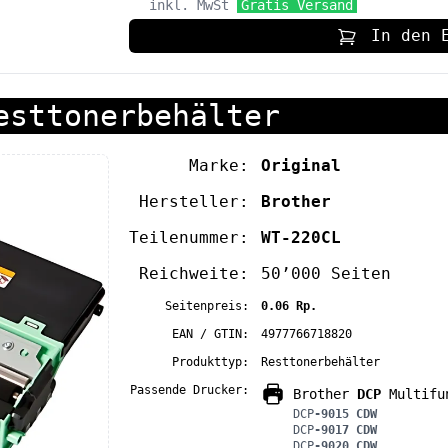
inkl. MwSt
Gratis Versand
In den 
esttonerbehälter
Marke:
Original
Hersteller:
Brother
Teilenummer:
WT-220CL
Reichweite:
50’000 Seiten
Seitenpreis:
0.06 Rp.
EAN / GTIN:
4977766718820
Produkttyp:
Resttonerbehälter
Passende Drucker:
Brother
DCP
Multifun
DCP
-9015 CDW
DCP
-9017 CDW
DCP
-9020 CDW