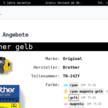
5 Jahre Garantie
Gratis Versand ab 99.-
Tel. +
eben…
 Angebote
ner gelb
Marke:
Original
Hersteller:
Brother
Teilenummer:
TN-242Y
Farbe:
cyan
CHF 75.02
cyan magenta gelb
C
gelb
CHF 75.02
magenta
CHF 75.02