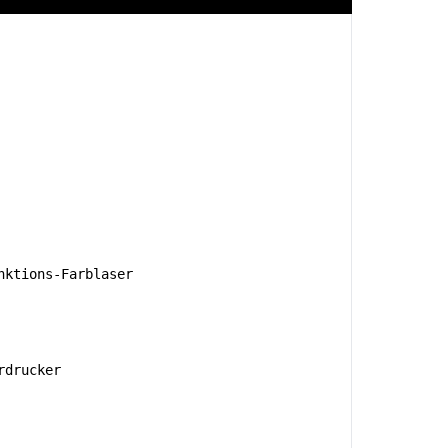
ktions-Farblaser
rdrucker