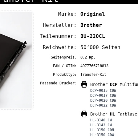
Marke:
Original
Hersteller:
Brother
Teilenummer:
BU-220CL
Reichweite:
50’000 Seiten
Seitenpreis:
0.2 Rp.
EAN / GTIN:
4977766718813
Produkttyp:
Transfer-Kit
Passende Drucker:
Brother
DCP
Multifun
DCP
-9015 CDW
DCP
-9017 CDW
DCP
-9020 CDW
DCP
-9022 CDW
Brother
HL
Farblase
HL
-3140 CW
HL
-3142 CW
HL
-3150 CDN
HL
-3150 CDW