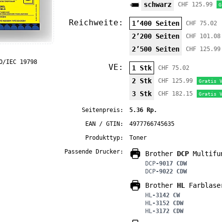
schwarz
CHF 125.99
G
Reichweite:
1’400 Seiten
CHF 75.02
2’200 Seiten
CHF 101.08
2’500 Seiten
CHF 125.99
O/IEC 19798
VE:
1 Stk
CHF 75.02
2 Stk
CHF 125.99
Gratis 
3 Stk
CHF 182.15
Gratis 
Seitenpreis:
5.36 Rp.
EAN / GTIN:
4977766745635
Produkttyp:
Toner
Passende Drucker:
Brother
DCP
Multifun
DCP
-9017 CDW
DCP
-9022 CDW
Brother
HL
Farblase
HL
-3142 CW
HL
-3152 CDW
HL
-3172 CDW