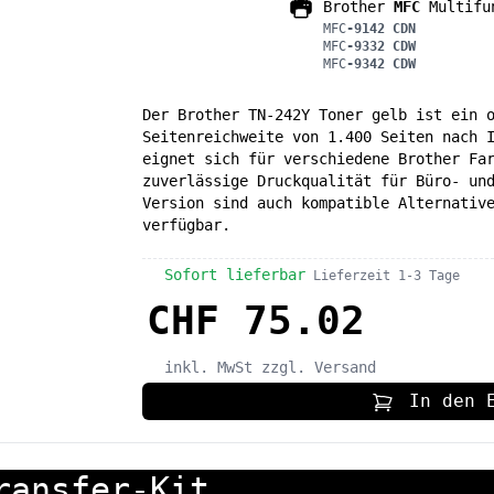
Brother
MFC
Multifun
MFC
-9142 CDN
MFC
-9332 CDW
MFC
-9342 CDW
Der Brother TN-242Y Toner gelb ist ein 
Seitenreichweite von 1.400 Seiten nach 
eignet sich für verschiedene Brother Fa
zuverlässige Druckqualität für Büro- un
Version sind auch kompatible Alternativ
verfügbar.
Sofort lieferbar
Lieferzeit 1-3 Tage
CHF 75.02
inkl. MwSt
zzgl. Versand
In den 
ransfer-Kit