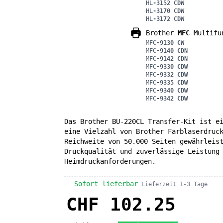
HL
-3152 CDW
HL
-3170 CDW
HL
-3172 CDW
Brother
MFC
Multifun
MFC
-9130 CW
MFC
-9140 CDN
MFC
-9142 CDN
MFC
-9330 CDW
MFC
-9332 CDW
MFC
-9335 CDW
MFC
-9340 CDW
MFC
-9342 CDW
Das Brother BU-220CL Transfer-Kit ist e
eine Vielzahl von Brother Farblaserdruc
Reichweite von 50.000 Seiten gewährleis
Druckqualität und zuverlässige Leistung
Heimdruckanforderungen.
Sofort lieferbar
Lieferzeit 1-3 Tage
CHF 102.25