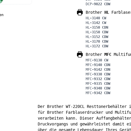
DCP
-9022 CDW
Brother
HL
Farblase
en
HL
-3140 CW
HL
-3142 CW
HL
-3150 CDN
HL
-3150 CDW
HL
-3152 CDW
HL
-3170 CDW
HL
-3172 CDW
Brother
MFC
Multifun
MFC
-9130 CW
MFC
-9140 CDN
MFC
-9142 CDN
MFC
-9330 CDW
MFC
-9332 CDW
MFC
-9335 CDW
MFC
-9340 CDW
MFC
-9342 CDW
Der Brother WT-220CL Resttonerbehälter 
für Brother Farblaserdrucker und Multif
verarbeiten kann. Dieser Auffangbehälte
Druckvorgangs und gewährleistet damit e
über die gesamte Lebensdauer Ihres Gerä