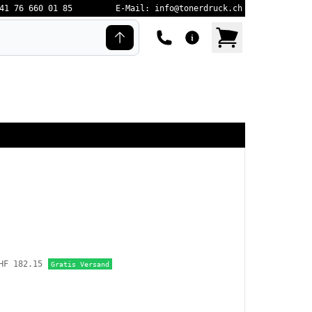
41 76 660 01 85
E-Mail: info@tonerdruck.ch
HF 182.15
Gratis Versand