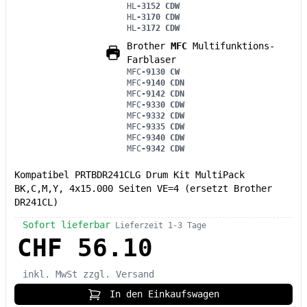
HL
-3152 CDW
HL
-3170 CDW
HL
-3172 CDW
Brother
MFC
Multifunktions-
Farblaser
MFC
-9130 CW
MFC
-9140 CDN
MFC
-9142 CDN
MFC
-9330 CDW
MFC
-9332 CDW
MFC
-9335 CDW
MFC
-9340 CDW
MFC
-9342 CDW
Kompatibel PRTBDR241CLG Drum Kit MultiPack
BK,C,M,Y, 4x15.000 Seiten VE=4 (ersetzt Brother
DR241CL)
Sofort lieferbar
Lieferzeit 1-3 Tage
CHF 56.10
inkl. MwSt
zzgl. Versand
In den Einkaufswagen