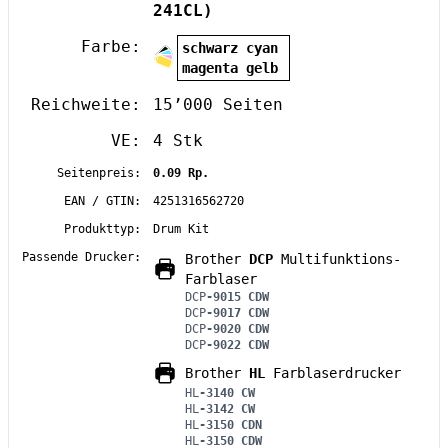
241CL)
Farbe:
schwarz cyan
magenta gelb
Reichweite:
15’000 Seiten
VE:
4 Stk
Seitenpreis:
0.09 Rp.
EAN / GTIN:
4251316562720
Produkttyp:
Drum Kit
Passende Drucker:
Brother
DCP
Multifunktions-
Farblaser
DCP
-9015 CDW
DCP
-9017 CDW
DCP
-9020 CDW
DCP
-9022 CDW
Brother
HL
Farblaserdrucker
HL
-3140 CW
HL
-3142 CW
HL
-3150 CDN
HL
-3150 CDW