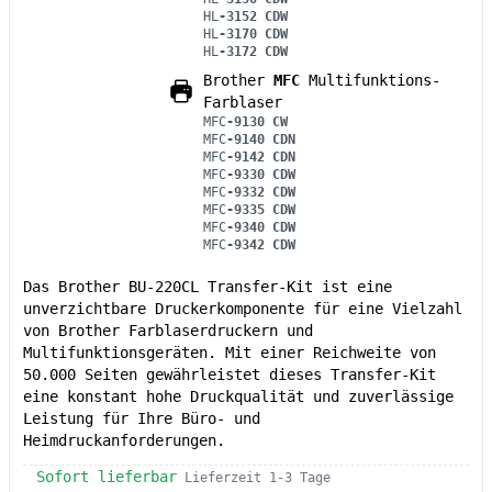
HL
-3152 CDW
HL
-3170 CDW
HL
-3172 CDW
Brother
MFC
Multifunktions-
Farblaser
MFC
-9130 CW
MFC
-9140 CDN
MFC
-9142 CDN
MFC
-9330 CDW
MFC
-9332 CDW
MFC
-9335 CDW
MFC
-9340 CDW
MFC
-9342 CDW
Das Brother BU-220CL Transfer-Kit ist eine
unverzichtbare Druckerkomponente für eine Vielzahl
von Brother Farblaserdruckern und
Multifunktionsgeräten. Mit einer Reichweite von
50.000 Seiten gewährleistet dieses Transfer-Kit
eine konstant hohe Druckqualität und zuverlässige
Leistung für Ihre Büro- und
Heimdruckanforderungen.
Sofort lieferbar
Lieferzeit 1-3 Tage