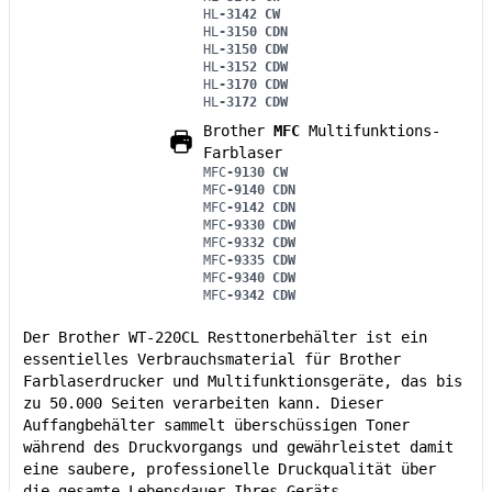
HL
-3142 CW
HL
-3150 CDN
HL
-3150 CDW
HL
-3152 CDW
HL
-3170 CDW
HL
-3172 CDW
Brother
MFC
Multifunktions-
Farblaser
MFC
-9130 CW
MFC
-9140 CDN
MFC
-9142 CDN
MFC
-9330 CDW
MFC
-9332 CDW
MFC
-9335 CDW
MFC
-9340 CDW
MFC
-9342 CDW
Der Brother WT-220CL Resttonerbehälter ist ein
essentielles Verbrauchsmaterial für Brother
Farblaserdrucker und Multifunktionsgeräte, das bis
zu 50.000 Seiten verarbeiten kann. Dieser
Auffangbehälter sammelt überschüssigen Toner
während des Druckvorgangs und gewährleistet damit
eine saubere, professionelle Druckqualität über
die gesamte Lebensdauer Ihres Geräts.