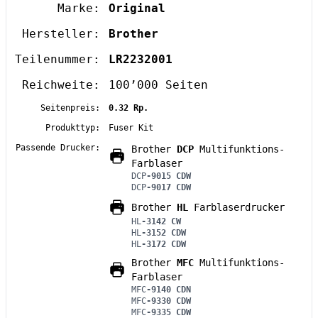
Marke:
Original
Hersteller:
Brother
Teilenummer:
LR2232001
Reichweite:
100’000 Seiten
Seitenpreis:
0.32 Rp.
Produkttyp:
Fuser Kit
Passende Drucker:
Brother
DCP
Multifunktions-
Farblaser
DCP
-9015 CDW
DCP
-9017 CDW
Brother
HL
Farblaserdrucker
HL
-3142 CW
HL
-3152 CDW
HL
-3172 CDW
Brother
MFC
Multifunktions-
Farblaser
MFC
-9140 CDN
MFC
-9330 CDW
MFC
-9335 CDW