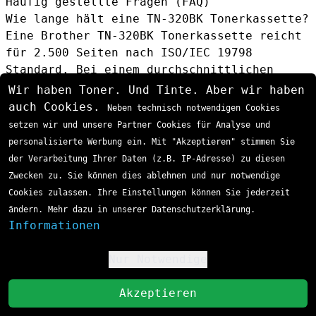
Häufig gestellte Fragen (FAQ)
Wie lange hält eine TN-320BK Tonerkassette?
Eine Brother TN-320BK Tonerkassette reicht
für 2.500 Seiten nach ISO/IEC 19798
Standard. Bei einem durchschnittlichen
Büro-Druckvolumen von 200-300 Seiten pro
Wir haben Toner. Und Tinte. Aber wir haben
Monat entspricht dies einer Nutzungsdauer
auch Cookies.
Neben technisch notwendigen Cookies
von 8-12 Monaten.
setzen wir und unsere Partner Cookies für Analyse und
Kann ich den TN-320BK in allen Brother
personalisierte Werbung ein. Mit "Akzeptieren" stimmen Sie
Farblaserdruckern verwenden?
der Verarbeitung Ihrer Daten (z.B. IP-Adresse) zu diesen
Der TN-320BK ist spezifisch für die Brother
Zwecken zu. Sie können dies ablehnen und nur notwendige
HL-4100/4500-Serie, DCP-9000-Serie und MFC-
Cookies zulassen. Ihre Einstellungen können Sie jederzeit
9000-Serie konzipiert. Prüfen Sie die
ändern. Mehr dazu in unserer Datenschutzerklärung.
Kompatibilitätsliste Ihres Druckers oder
Informationen
verwenden Sie die Modellnummer zur
Verifizierung.
Nur Notwendige
!
Was ist der Unterschied zwischen TN-320BK
St
und TN-325BK?
Akzeptieren
Der TN-320BK bietet 2.500 Seiten