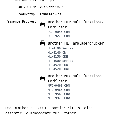
EAN / GTIN:
4977766679602
Produkttyp:
Transfer-Kit
Passende Drucker:
Brother
DCP
Multifunktions-
Farblaser
DCP
-9055 CDN
DCP
-9270 CDN
Brother
HL
Farblaserdrucker
HL
-4100 Series
HL
-4140 CN
HL
-4150 CDN
HL
-4500 Series
HL
-4570 CDW
HL
-4570 CDWT
Brother
MFC
Multifunktions-
Farblaser
MFC
-9460 CDN
MFC
-9465 CDN
MFC
-9560 CDW
MFC
-9970 CDW
Das Brother BU-300CL Transfer-Kit ist eine
essenzielle Komponente für Brother