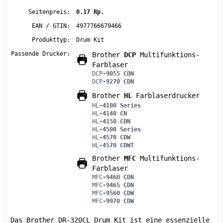
Seitenpreis:
0.17 Rp.
EAN / GTIN:
4977766679466
Produkttyp:
Drum Kit
Passende Drucker:
Brother
DCP
Multifunktions-
Farblaser
DCP
-9055 CDN
DCP
-9270 CDN
Brother
HL
Farblaserdrucker
HL
-4100 Series
HL
-4140 CN
HL
-4150 CDN
HL
-4500 Series
HL
-4570 CDW
HL
-4570 CDWT
Brother
MFC
Multifunktions-
Farblaser
MFC
-9460 CDN
MFC
-9465 CDN
MFC
-9560 CDW
MFC
-9970 CDW
Das Brother DR-320CL Drum Kit ist eine essenzielle