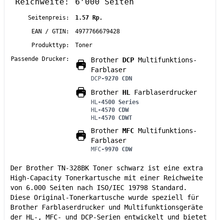
Reichweite:
6’000 Seiten
Seitenpreis:
1.57 Rp.
EAN / GTIN:
4977766679428
Produkttyp:
Toner
Passende Drucker:
Brother
DCP
Multifunktions-
Farblaser
DCP
-9270 CDN
Brother
HL
Farblaserdrucker
HL
-4500 Series
HL
-4570 CDW
HL
-4570 CDWT
Brother
MFC
Multifunktions-
Farblaser
MFC
-9970 CDW
Der Brother TN-328BK Toner schwarz ist eine extra
High-Capacity Tonerkartusche mit einer Reichweite
von 6.000 Seiten nach ISO/IEC 19798 Standard.
Diese Original-Tonerkartusche wurde speziell für
Brother Farblaserdrucker und Multifunktionsgeräte
der HL-, MFC- und DCP-Serien entwickelt und bietet