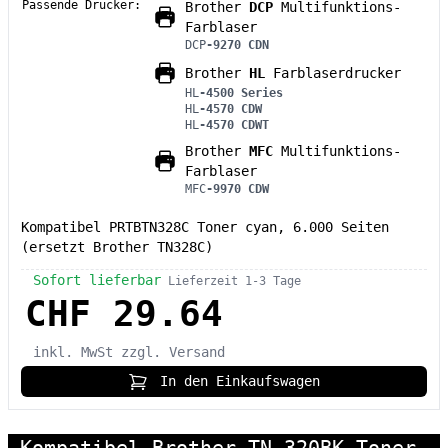
Passende Drucker:
Brother
DCP
Multifunktions-
Farblaser
DCP
-9270 CDN
Brother
HL
Farblaserdrucker
HL
-4500 Series
HL
-4570 CDW
HL
-4570 CDWT
Brother
MFC
Multifunktions-
Farblaser
MFC
-9970 CDW
Kompatibel PRTBTN328C Toner cyan, 6.000 Seiten
(ersetzt Brother TN328C)
Sofort lieferbar
Lieferzeit 1-3 Tage
CHF 29.64
inkl. MwSt
zzgl. Versand
In den Einkaufswagen