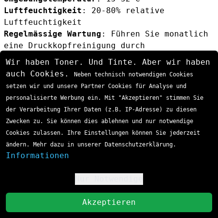
Luftfeuchtigkeit
: 20-80% relative
Luftfeuchtigkeit
Regelmässige Wartung
: Führen Sie monatlich
eine Druckkopfreinigung durch
Alternative Toner-Optionen
Wir haben Toner. Und Tinte. Aber wir haben
Neben dem Original HP Toner stehen auch
auch Cookies.
Neben technisch notwendigen Cookies
kompatible Alternativen zur Verfügung:
setzen wir und unsere Partner Cookies für Analyse und
AgfaPhoto Alternative
personalisierte Werbung ein. Mit "Akzeptieren" stimmen Sie
Der
AgfaPhoto APTHPCF360AE Toner schwarz
der Verarbeitung Ihrer Daten (z.B. IP-Adresse) zu diesen
bietet eine kostengünstige Alternative mit
Zwecken zu. Sie können dies ablehnen und nur notwendige
identischer Seitenreichweite von 6.000
Cookies zulassen. Ihre Einstellungen können Sie jederzeit
Seiten. Diese Kartusche erfüllt die
ändern. Mehr dazu in unserer Datenschutzerklärung.
gleichen Qualitätsstandards und ist
Informationen
vollständig kompatibel mit allen HP 508A-
Druckern.
Nur Notwendige
!
St
Akzeptieren