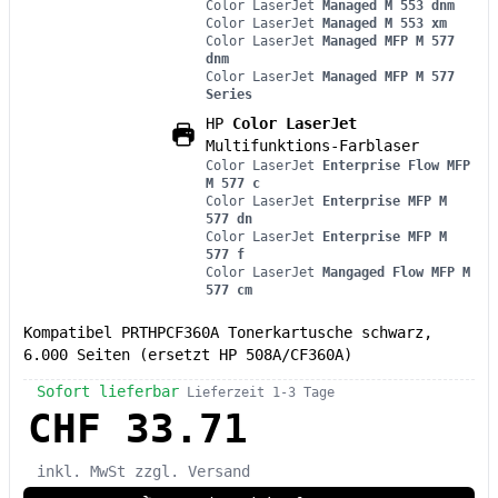
Color LaserJet
Managed M 553 dnm
Color LaserJet
Managed M 553 xm
Color LaserJet
Managed MFP M 577
dnm
Color LaserJet
Managed MFP M 577
Series
HP
Color LaserJet
Multifunktions-Farblaser
Color LaserJet
Enterprise Flow MFP
M 577 c
Color LaserJet
Enterprise MFP M
577 dn
Color LaserJet
Enterprise MFP M
577 f
Color LaserJet
Mangaged Flow MFP M
577 cm
Kompatibel PRTHPCF360A Tonerkartusche schwarz,
6.000 Seiten (ersetzt HP 508A/CF360A)
Sofort lieferbar
Lieferzeit 1-3 Tage
CHF 33.71
inkl. MwSt
zzgl. Versand