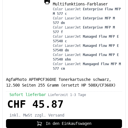
Multifunktions-Farblaser
Color LaserJet
Enterprise Flow MFP
M 577 c
Color LaserJet
Enterprise MFP M
577 dn
Color LaserJet
Enterprise MFP M
577 f
Color LaserJet
Managed Flow MFP E
57540 c
Color LaserJet
Managed Flow MFP E
57540 dn
Color LaserJet
Managed Flow MFP E
57540 xhn
Color LaserJet
Mangaged Flow MFP M
577 cm
AgfaPhoto APTHPCF360XE Tonerkartusche schwarz,
12.500 Seiten 255 Gramm (ersetzt HP 508X/CF360X)
Sofort lieferbar
Lieferzeit 1-3 Tage
CHF 45.87
inkl. MwSt
zzgl. Versand
In den Einkaufswagen