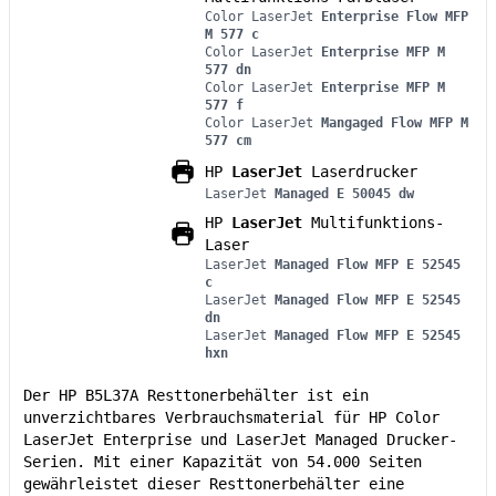
Color LaserJet
Enterprise Flow MFP
M 577 c
Color LaserJet
Enterprise MFP M
577 dn
Color LaserJet
Enterprise MFP M
577 f
Color LaserJet
Mangaged Flow MFP M
577 cm
HP
LaserJet
Laserdrucker
LaserJet
Managed E 50045 dw
HP
LaserJet
Multifunktions-
Laser
LaserJet
Managed Flow MFP E 52545
c
LaserJet
Managed Flow MFP E 52545
dn
LaserJet
Managed Flow MFP E 52545
hxn
Der HP B5L37A Resttonerbehälter ist ein
unverzichtbares Verbrauchsmaterial für HP Color
LaserJet Enterprise und LaserJet Managed Drucker-
Serien. Mit einer Kapazität von 54.000 Seiten
gewährleistet dieser Resttonerbehälter eine