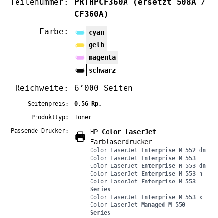
Teilenummer:
PRTHPCF360A
(ersetzt 508A /
CF360A)
Farbe:
cyan
gelb
magenta
schwarz
Reichweite:
6’000 Seiten
Seitenpreis:
0.56 Rp.
Produkttyp:
Toner
Passende Drucker:
HP
Color LaserJet
Farblaserdrucker
Color LaserJet
Enterprise M 552 dn
Color LaserJet
Enterprise M 553
Color LaserJet
Enterprise M 553 dn
Color LaserJet
Enterprise M 553 n
Color LaserJet
Enterprise M 553
Series
Color LaserJet
Enterprise M 553 x
Color LaserJet
Managed M 550
Series