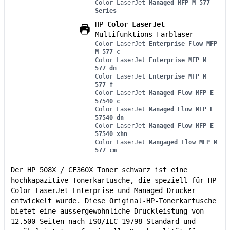
Color LaserJet
Managed MFP M 577
Series
HP
Color LaserJet
Multifunktions-Farblaser
Color LaserJet
Enterprise Flow MFP
M 577 c
Color LaserJet
Enterprise MFP M
577 dn
Color LaserJet
Enterprise MFP M
577 f
Color LaserJet
Managed Flow MFP E
57540 c
Color LaserJet
Managed Flow MFP E
57540 dn
Color LaserJet
Managed Flow MFP E
57540 xhn
Color LaserJet
Mangaged Flow MFP M
577 cm
Der HP 508X / CF360X Toner schwarz ist eine
hochkapazitive Tonerkartusche, die speziell für HP
Color LaserJet Enterprise und Managed Drucker
entwickelt wurde. Diese Original-HP-Tonerkartusche
bietet eine aussergewöhnliche Druckleistung von
12.500 Seiten nach ISO/IEC 19798 Standard und