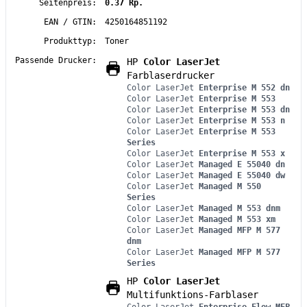
Seitenpreis:
0.37 Rp.
EAN / GTIN:
4250164851192
Produkttyp:
Toner
Passende Drucker:
HP
Color LaserJet
Farblaserdrucker
Color LaserJet
Enterprise M 552 dn
Color LaserJet
Enterprise M 553
Color LaserJet
Enterprise M 553 dn
Color LaserJet
Enterprise M 553 n
Color LaserJet
Enterprise M 553
Series
Color LaserJet
Enterprise M 553 x
Color LaserJet
Managed E 55040 dn
Color LaserJet
Managed E 55040 dw
Color LaserJet
Managed M 550
Series
Color LaserJet
Managed M 553 dnm
Color LaserJet
Managed M 553 xm
Color LaserJet
Managed MFP M 577
dnm
Color LaserJet
Managed MFP M 577
Series
HP
Color LaserJet
Multifunktions-Farblaser
Color LaserJet
Enterprise Flow MFP