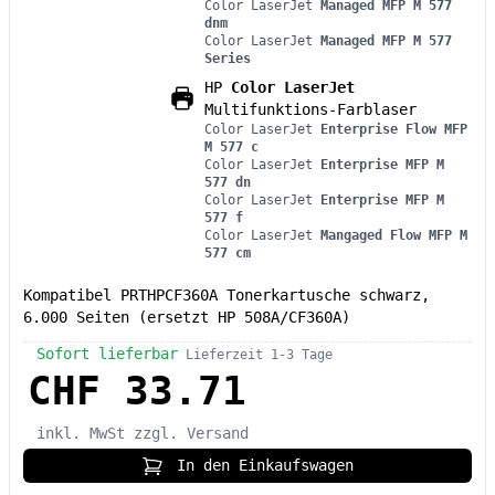
Color LaserJet
Managed MFP M 577
dnm
Color LaserJet
Managed MFP M 577
Series
HP
Color LaserJet
Multifunktions-Farblaser
Color LaserJet
Enterprise Flow MFP
M 577 c
Color LaserJet
Enterprise MFP M
577 dn
Color LaserJet
Enterprise MFP M
577 f
Color LaserJet
Mangaged Flow MFP M
577 cm
Kompatibel PRTHPCF360A Tonerkartusche schwarz,
6.000 Seiten (ersetzt HP 508A/CF360A)
Sofort lieferbar
Lieferzeit 1-3 Tage
CHF 33.71
inkl. MwSt
zzgl. Versand
In den Einkaufswagen