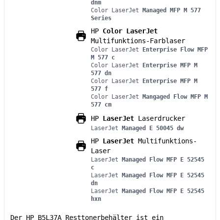
dnm
Color LaserJet
Managed MFP M 577
Series
HP
Color LaserJet
Multifunktions-Farblaser
Color LaserJet
Enterprise Flow MFP
M 577 c
Color LaserJet
Enterprise MFP M
577 dn
Color LaserJet
Enterprise MFP M
577 f
Color LaserJet
Mangaged Flow MFP M
577 cm
HP
LaserJet
Laserdrucker
LaserJet
Managed E 50045 dw
HP
LaserJet
Multifunktions-
Laser
LaserJet
Managed Flow MFP E 52545
c
LaserJet
Managed Flow MFP E 52545
dn
LaserJet
Managed Flow MFP E 52545
hxn
Der HP B5L37A Resttonerbehälter ist ein