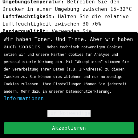
Umgebungstemperatur:
Betreiben Sie den
Drucker in einer Umgebung zwischen 15-32°C
Luftfeuchtigkeit:
Halten Sie die relative
Luftfeuchtigkeit zwischen 30-70%
Papierqualität:
Verwenden Sie
ausschliesslich für Laserdrucker geeignetes
Wir haben Toner. Und Tinte. Aber wir haben
Papier
auch Cookies.
Neben technisch notwendigen Cookies
Regelmässige Reinigung:
Führen Sie
setzen wir und unsere Partner Cookies für Analyse und
monatlich eine Druckerreinigung durch
personalisierte Werbung ein. Mit "Akzeptieren" stimmen Sie
Fehlerbehebung häufiger Probleme
der Verarbeitung Ihrer Daten (z.B. IP-Adresse) zu diesen
Erkennung von Fixiereinheits-Problemen
Zwecken zu. Sie können dies ablehnen und nur notwendige
Typische Symptome defekter Fuser Kits:
Cookies zulassen. Ihre Einstellungen können Sie jederzeit
Verschmierte oder unscharfe Ausdrucke
ändern. Mehr dazu in unserer Datenschutzerklärung.
Toner haftet nicht richtig auf dem Papier
Informationen
Papierstaus in der Fixiereinheit
Fehlermeldungen bezüglich der Fixiereinheit
Nur Notwendige
!
Lösungsansätze
St
Bei Druckqualitätsproblemen:
Akzeptieren
Überprüfen Sie die Papierart und -qualität