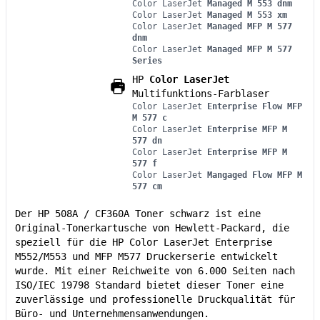
Color LaserJet
Managed M 553 dnm
Color LaserJet
Managed M 553 xm
Color LaserJet
Managed MFP M 577
dnm
Color LaserJet
Managed MFP M 577
Series
HP
Color LaserJet
Multifunktions-Farblaser
Color LaserJet
Enterprise Flow MFP
M 577 c
Color LaserJet
Enterprise MFP M
577 dn
Color LaserJet
Enterprise MFP M
577 f
Color LaserJet
Mangaged Flow MFP M
577 cm
Der HP 508A / CF360A Toner schwarz ist eine
Original-Tonerkartusche von Hewlett-Packard, die
speziell für die HP Color LaserJet Enterprise
M552/M553 und MFP M577 Druckerserie entwickelt
wurde. Mit einer Reichweite von 6.000 Seiten nach
ISO/IEC 19798 Standard bietet dieser Toner eine
zuverlässige und professionelle Druckqualität für
Büro- und Unternehmensanwendungen.