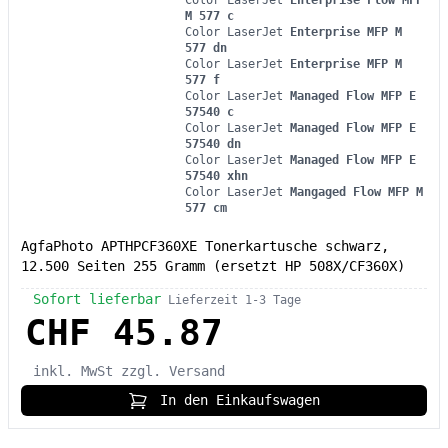
M 577 c
Color LaserJet
Enterprise MFP M
577 dn
Color LaserJet
Enterprise MFP M
577 f
Color LaserJet
Managed Flow MFP E
57540 c
Color LaserJet
Managed Flow MFP E
57540 dn
Color LaserJet
Managed Flow MFP E
57540 xhn
Color LaserJet
Mangaged Flow MFP M
577 cm
AgfaPhoto APTHPCF360XE Tonerkartusche schwarz,
12.500 Seiten 255 Gramm (ersetzt HP 508X/CF360X)
Sofort lieferbar
Lieferzeit 1-3 Tage
CHF 45.87
inkl. MwSt
zzgl. Versand
In den Einkaufswagen