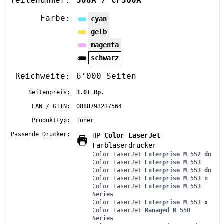
Teilenummer:
508A / CF360A
Farbe:
cyan
gelb
magenta
schwarz
Reichweite:
6’000 Seiten
Seitenpreis:
3.01 Rp.
EAN / GTIN:
0888793237564
Produkttyp:
Toner
Passende Drucker:
HP
Color LaserJet
Farblaserdrucker
Color LaserJet
Enterprise M 552 dn
Color LaserJet
Enterprise M 553
Color LaserJet
Enterprise M 553 dn
Color LaserJet
Enterprise M 553 n
Color LaserJet
Enterprise M 553
Series
Color LaserJet
Enterprise M 553 x
Color LaserJet
Managed M 550
Series