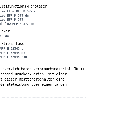
ltifunktions-Farblaser
ise Flow MFP M 577 c
ise MFP M 577 dn
ise MFP M 577 f
d Flow MFP M 577 cm
ucker
45 dw
nktions-Laser
MFP E 52545 c
MFP E 52545 dn
MFP E 52545 hxn
 unverzichtbares Verbrauchsmaterial für HP
Managed Drucker-Serien. Mit einer
et dieser Resttonerbehälter eine
 Geräteleistung über einen langen