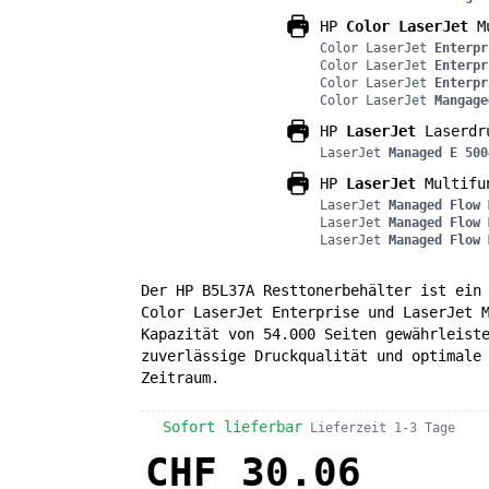
HP
Color LaserJet
Mu
Color LaserJet
Enterpr
Color LaserJet
Enterpr
Color LaserJet
Enterpr
Color LaserJet
Mangage
HP
LaserJet
Laserdr
LaserJet
Managed E 500
HP
LaserJet
Multifu
LaserJet
Managed Flow 
LaserJet
Managed Flow 
LaserJet
Managed Flow 
Der HP B5L37A Resttonerbehälter ist ein
Color LaserJet Enterprise und LaserJet 
Kapazität von 54.000 Seiten gewährleist
zuverlässige Druckqualität und optimale
Zeitraum.
Sofort lieferbar
Lieferzeit 1-3 Tage
CHF 30.06