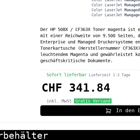
Color LaserJet
Managed
Color LaserJet
Managed
Color LaserJet
Managed
Color LaserJet
Mangage
Der HP 508X / CF363X Toner magenta ist 
mit einer Reichweite von 9.500 Seiten, 
Enterprise und Managed Druckersysteme e
Tonerkartusche (Herstellernummer CF363X
leuchtendem Magenta und gewährleistet k
geschäftskritische Dokumente.
Sofort lieferbar
Lieferzeit 1-3 Tage
CHF 341.84
inkl. MwSt
Gratis Versand
In den 
rbehälter