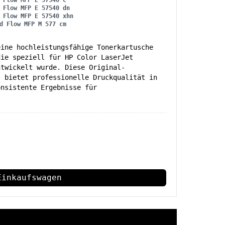
 Flow MFP E 57540 c
 Flow MFP E 57540 dn
 Flow MFP E 57540 xhn
d Flow MFP M 577 cm
eine hochleistungsfähige Tonerkartusche
die speziell für HP Color LaserJet
ntwickelt wurde. Diese Original-
) bietet professionelle Druckqualität in
onsistente Ergebnisse für
Einkaufswagen