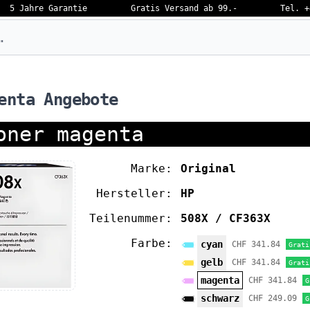
5 Jahre Garantie
Gratis Versand ab 99.-
Tel. +
eben…
enta Angebote
oner magenta
Marke:
Original
Hersteller:
HP
Teilenummer:
508X / CF363X
Farbe:
cyan
CHF 341.84
Grati
gelb
CHF 341.84
Grati
magenta
CHF 341.84
G
schwarz
CHF 249.09
G