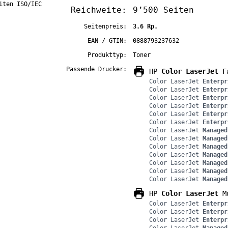
iten ISO/IEC
Reichweite:
9’500 Seiten
Seitenpreis:
3.6 Rp.
EAN / GTIN:
0888793237632
Produkttyp:
Toner
Passende Drucker:
HP
Color LaserJet
Fa
Color LaserJet
Enterpr
Color LaserJet
Enterpr
Color LaserJet
Enterpr
Color LaserJet
Enterpr
Color LaserJet
Enterpr
Color LaserJet
Enterpr
Color LaserJet
Managed
Color LaserJet
Managed
Color LaserJet
Managed
Color LaserJet
Managed
Color LaserJet
Managed
Color LaserJet
Managed
Color LaserJet
Managed
HP
Color LaserJet
Mu
Color LaserJet
Enterpr
Color LaserJet
Enterpr
Color LaserJet
Enterpr