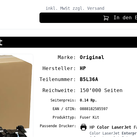
inkl. MwSt
zzgl. Versand
In den 
t
Marke:
Original
Hersteller:
HP
Teilenummer:
B5L36A
Reichweite:
150’000 Seiten
Seitenpreis:
0.14 Rp.
EAN / GTIN:
0888182585597
Produkttyp:
Fuser Kit
Passende Drucker:
HP
Color LaserJet
Fa
Color LaserJet
Enterpr