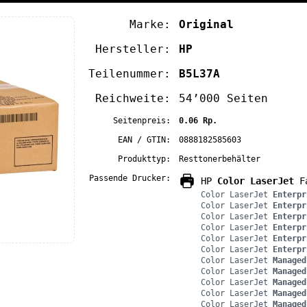
Marke:
Original
Hersteller:
HP
Teilenummer:
B5L37A
Reichweite:
54’000 Seiten
Seitenpreis:
0.06 Rp.
EAN / GTIN:
0888182585603
Produkttyp:
Resttonerbehälter
Passende Drucker:
HP
Color LaserJet
Fa
Color LaserJet
Enterpr
Color LaserJet
Enterpr
Color LaserJet
Enterpr
Color LaserJet
Enterpr
Color LaserJet
Enterpr
Color LaserJet
Enterpr
Color LaserJet
Managed
Color LaserJet
Managed
Color LaserJet
Managed
Color LaserJet
Managed
Color LaserJet
Managed