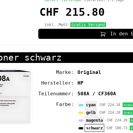
Lieferzeit 1-3 Tage
CHF 215.80
inkl. MwSt
Gratis Versand
In den 
oner schwarz
Marke:
Original
Hersteller:
HP
Teilenummer:
508A / CF360A
Farbe:
cyan
CHF 224.28
Grati
gelb
CHF 224.28
Grati
magenta
CHF 224.28
G
schwarz
CHF 180.73
G