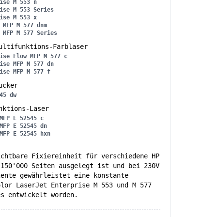
ise M 553 n
ise M 553 Series
ise M 553 x
 MFP M 577 dnm
 MFP M 577 Series
ltifunktions-Farblaser
ise Flow MFP M 577 c
ise MFP M 577 dn
ise MFP M 577 f
ucker
45 dw
nktions-Laser
MFP E 52545 c
MFP E 52545 dn
MFP E 52545 hxn
ichtbare Fixiereinheit für verschiedene HP
 150'000 Seiten ausgelegt ist und bei 230V
nente gewährleistet eine konstante
olor LaserJet Enterprise M 553 und M 577
es entwickelt worden.