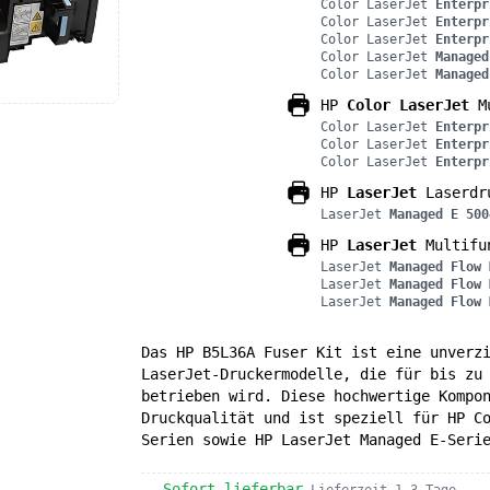
Color LaserJet
Enterpr
Color LaserJet
Enterpr
Color LaserJet
Enterpr
Color LaserJet
Managed
Color LaserJet
Managed
HP
Color LaserJet
Mu
Color LaserJet
Enterpr
Color LaserJet
Enterpr
Color LaserJet
Enterpr
HP
LaserJet
Laserdr
LaserJet
Managed E 500
HP
LaserJet
Multifu
LaserJet
Managed Flow 
LaserJet
Managed Flow 
LaserJet
Managed Flow 
Das HP B5L36A Fuser Kit ist eine unverz
LaserJet-Druckermodelle, die für bis zu
betrieben wird. Diese hochwertige Kompo
Druckqualität und ist speziell für HP C
Serien sowie HP LaserJet Managed E-Seri
Sofort lieferbar