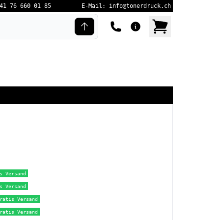
41 76 660 01 85
E-Mail: info@tonerdruck.ch
s Versand
s Versand
ratis Versand
ratis Versand